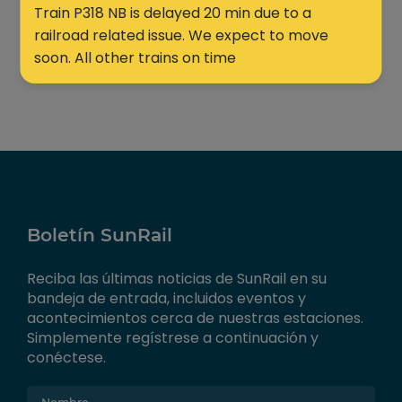
Train P318 NB is delayed 20 min due to a
railroad related issue. We expect to move
soon. All other trains on time
Boletín SunRail
Reciba las últimas noticias de SunRail en su
bandeja de entrada, incluidos eventos y
acontecimientos cerca de nuestras estaciones.
Simplemente regístrese a continuación y
conéctese.