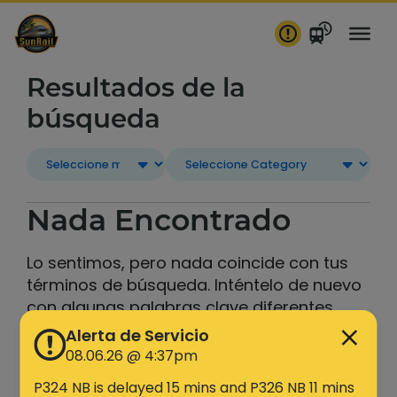
saltar
al
contenido
Resultados de la
búsqueda
Nada Encontrado
Lo sentimos, pero nada coincide con tus
términos de búsqueda. Inténtelo de nuevo
con algunas palabras clave diferentes.
Alerta de Servicio
Buscar
08.06.26 @ 4:37pm
P324 NB is delayed 15 mins and P326 NB 11 mins