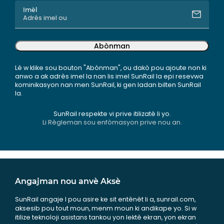
Imèl
Abònman
Lè w klike sou bouton "Abònman", ou dakò pou ajoute non ki
anwo a ak adrès imel la nan lis imel SunRail la epi resevwa
kominikasyon nan men SunRail, ki gen ladan bilten SunRail
la.
SunRail respekte vi prive itilizatè li yo.
Li Règleman sou enfòmasyon prive nou an.
Angajman nou anvè Aksè
SunRail angaje l pou asire ke sit entènèt li a, sunrail.com,
aksesib pou tout moun, menm moun ki andikape yo. Si w
itilize teknoloji asistans tankou yon lektè ekran, yon ekran