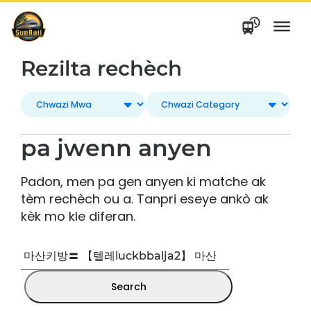
Ale
nan
kontni
Rezilta rechèch
pa jwenn anyen
Padon, men pa gen anyen ki matche ak
tèm rechèch ou a. Tanpri eseye ankò ak
kèk mo kle diferan.
Rechèch