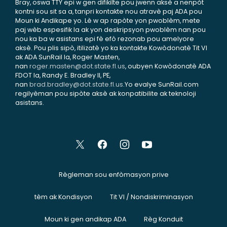
Bray, oswa TTY epi w gen difikilte pou jwenn aksè a nenpòt
kontni sou sit sa a, tanpri kontakte nou atravè paj ADA pou
Moun ki Andikape yo. Lè w ap rapòte yon pwoblèm, mete
paj wèb espesifik la ak yon deskripsyon pwoblèm nan pou
nou ka ba w asistans epi fè efò rezonab pou amelyore
aksè. Pou plis sipò, itilizatè yo ka kontakte Kowòdonatè Tit VI
ak ADA SunRail la, Roger Masten,
nan
roger.masten@dot.state.fl.us
, oubyen Kowòdonatè ADA
FDOT la, Randy E. Bradley II, PE,
nan
brad.bradley@dot.state.fl.us
.Yo evalye SunRail.com
regilyèman pou sipòte aksè ak konpatibilite ak teknoloji
asistans.
Règleman sou enfòmasyon prive
tèm ak Kondisyon
Tit VI / Nondiskriminasyon
Moun ki gen andikap ADA
Règ Konduit