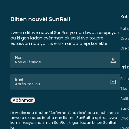
Kat
Bilten nouvèl SunRail
Kat 
Jwenn dènye nouvèl SunRail yo nan bwat resepsyon
ou ki gen ladan evènman ak sa ki rive toupre
Orè 
estasyon nou yo. Jis enskri anba a epi konekte.
Orè 
Non
Pri 
Pri t
Imèl
Tikè
Apli
Abònman
Sun
Lè w klike sou bouton "Abònman", ou dakò pou ajoute non ki
anwo a ak adrès imel la nan lis imel SunRail la epi resevwa
Gwou
kominikasyon nan men SunRail, ki gen ladan bilten SunRail
la.
Pwog