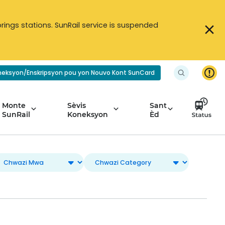
ings stations. SunRail service is suspended
neksyon/Enskripsyon pou yon Nouvo Kont SunCard
Monte
Sèvis
Sant
SunRail
Koneksyon
Èd