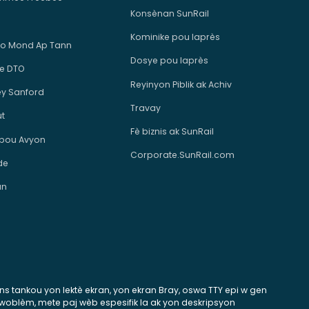
Konsènan SunRail
Kominike pou laprès
o Mond Ap Tann
Dosye pou laprès
e DTO
Reyinyon Piblik ak Achiv
ey Sanford
Travay
ut
Fè biznis ak SunRail
 pou Avyon
Corporate.SunRail.com
de
an
tans tankou yon lektè ekran, yon ekran Bray, oswa TTY epi w gen
 pwoblèm, mete paj wèb espesifik la ak yon deskripsyon