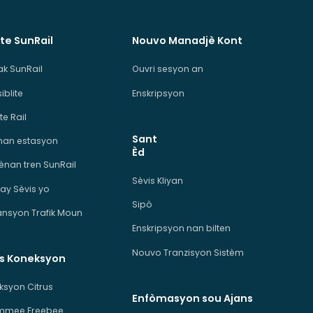
te SunRail
Nouvo Manadjè Kont
ak SunRail
Ouvri sesyon an
iblite
Enskripsyon
te Rail
Sant
man estasyon
Èd
ènan tren SunRail
Sèvis Kliyan
ay Sèvis yo
Sipò
ansyon Trafik Moun
Enskripsyon nan bilten
Nouvo Tranzisyon Sistèm
is Koneksyon
ksyon Citrus
Enfòmasyon sou Ajans
immee Freebee