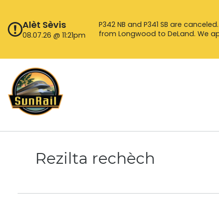
Ale
nan
Alèt Sèvis
P342 NB and P341 SB are canceled.
kontni
from Longwood to DeLand. We apo
08.07.26 @ 11:21pm
Rezilta rechèch