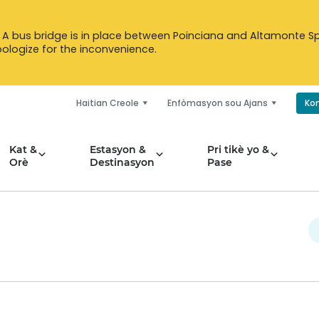
 A bus bridge is in place between Poinciana and Altamonte Spr
logize for the inconvenience.
Haitian Creole
Enfòmasyon sou Ajans
Ko
Kat &
Estasyon &
Pri tikè yo &
Orè
Destinasyon
Pase