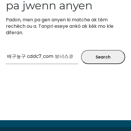
pa jwenn anyen
Padon, men pa gen anyen ki matche ak tèm
rechèch ou a. Tanpri eseye ankò ak kèk mo kle
diferan.
Rechèch