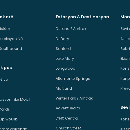
 ak orè
Estasyon & Destinasyon
Mon
sistèm
DeLand / Amtrak
Sèvi 
direksyon Nò
DeBary
Akses
Southbound
Sanford
Sekiri
Lake Mary
Ekip
ak pas
Longwood
Kons
Altamonte Springs
Kanp
ikè yo
Maitland
Prev
Winter Park / Amtrak
kasyon Tikè Mobil
Sèv
AdventHealth
Cards
LYNX Central
p woulib
Kone
Church Street
ram antrepriz
Kiss