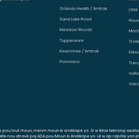
Orlando Health / Amtrak
LYNX
Sand Lake Road
Nouv
Meadow Woods
Mont
Tupperware
Troll
Kissimmee / Amtrak
Esko
Poinciana
Tren
VoRi
Votr
esib pou tout moun, menm moun ki andikape yo. Si w itilize teknoloji asis
ontakte nou atravè paj ADA pou Moun ki Andikape yo. Lè w ap rapòte yon