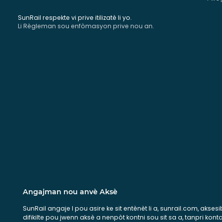
SunRail respekte vi prive itilizatè li yo.
Li Règleman sou enfòmasyon prive nou an.
Angajman nou anvè Aksè
SunRail angaje l pou asire ke sit entènèt li a, sunrail.com, aks
difikilte pou jwenn aksè a nenpòt kontni sou sit sa a, tanpri k