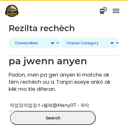
Ale
nan
kontni
Rezilta rechèch
pa jwenn anyen
Padon, men pa gen anyen ki matche ak
tèm rechèch ou a. Tanpri eseye ankò ak
kèk mo kle diferan.
Rechèch