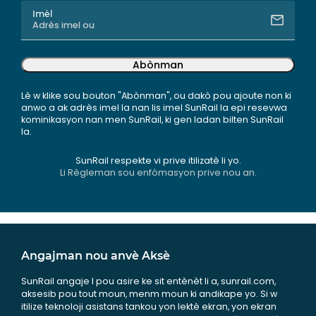
Imèl
Abònman
Lè w klike sou bouton "Abònman", ou dakò pou ajoute non ki
anwo a ak adrès imel la nan lis imel SunRail la epi resevwa
kominikasyon nan men SunRail, ki gen ladan bilten SunRail
la.
SunRail respekte vi prive itilizatè li yo.
Li Règleman sou enfòmasyon prive nou an.
Angajman nou anvè Aksè
SunRail angaje l pou asire ke sit entènèt li a, sunrail.com,
aksesib pou tout moun, menm moun ki andikape yo. Si w
itilize teknoloji asistans tankou yon lektè ekran, yon ekran