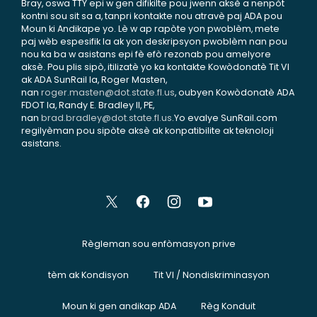
Bray, oswa TTY epi w gen difikilte pou jwenn aksè a nenpòt
kontni sou sit sa a, tanpri kontakte nou atravè paj ADA pou
Moun ki Andikape yo. Lè w ap rapòte yon pwoblèm, mete
paj wèb espesifik la ak yon deskripsyon pwoblèm nan pou
nou ka ba w asistans epi fè efò rezonab pou amelyore
aksè. Pou plis sipò, itilizatè yo ka kontakte Kowòdonatè Tit VI
ak ADA SunRail la, Roger Masten,
nan
roger.masten@dot.state.fl.us
, oubyen Kowòdonatè ADA
FDOT la, Randy E. Bradley II, PE,
nan
brad.bradley@dot.state.fl.us
.Yo evalye SunRail.com
regilyèman pou sipòte aksè ak konpatibilite ak teknoloji
asistans.
Règleman sou enfòmasyon prive
tèm ak Kondisyon
Tit VI / Nondiskriminasyon
Moun ki gen andikap ADA
Règ Konduit