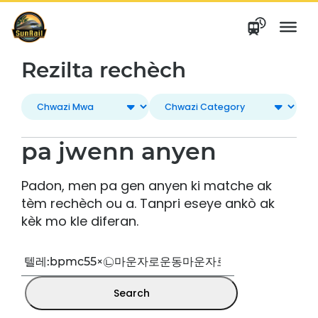
Ale
nan
kontni
Rezilta rechèch
pa jwenn anyen
Padon, men pa gen anyen ki matche ak
tèm rechèch ou a. Tanpri eseye ankò ak
kèk mo kle diferan.
Rechèch