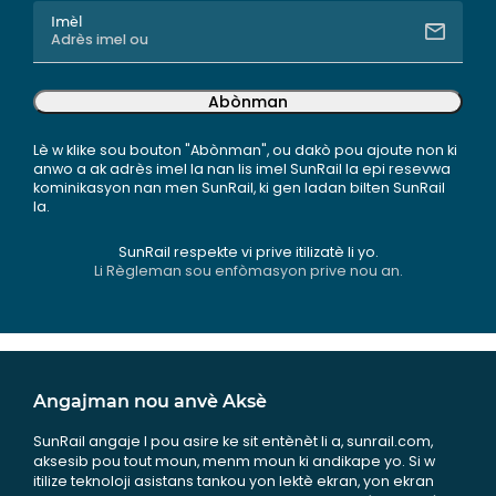
Imèl
Abònman
Lè w klike sou bouton "Abònman", ou dakò pou ajoute non ki
anwo a ak adrès imel la nan lis imel SunRail la epi resevwa
kominikasyon nan men SunRail, ki gen ladan bilten SunRail
la.
SunRail respekte vi prive itilizatè li yo.
Li Règleman sou enfòmasyon prive nou an.
Angajman nou anvè Aksè
SunRail angaje l pou asire ke sit entènèt li a, sunrail.com,
aksesib pou tout moun, menm moun ki andikape yo. Si w
itilize teknoloji asistans tankou yon lektè ekran, yon ekran