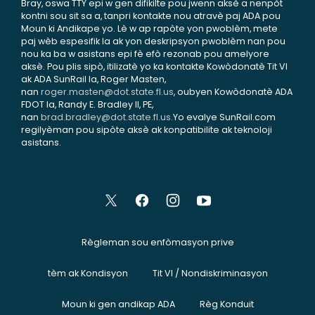
Bray, oswa TTY epi w gen difikilte pou jwenn aksè a nenpòt
kontni sou sit sa a, tanpri kontakte nou atravè paj ADA pou
Moun ki Andikape yo. Lè w ap rapòte yon pwoblèm, mete
paj wèb espesifik la ak yon deskripsyon pwoblèm nan pou
nou ka ba w asistans epi fè efò rezonab pou amelyore
aksè. Pou plis sipò, itilizatè yo ka kontakte Kowòdonatè Tit VI
ak ADA SunRail la, Roger Masten,
nan
roger.masten@dot.state.fl.us
, oubyen Kowòdonatè ADA
FDOT la, Randy E. Bradley II, PE,
nan
brad.bradley@dot.state.fl.us
.Yo evalye SunRail.com
regilyèman pou sipòte aksè ak konpatibilite ak teknoloji
asistans.
Règleman sou enfòmasyon prive
tèm ak Kondisyon
Tit VI / Nondiskriminasyon
Moun ki gen andikap ADA
Règ Konduit