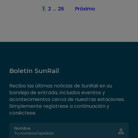
Paginación
1
2
…
26
Próximo
de
publicaciones
Boletín SunRail
Reciba las últimas noticias de SunRail en su
bandeja de entrada, incluidos eventos y
acontecimientos cerca de nuestras estaciones.
Simplemente regístrese a continuación y
conéctese.
Nombre