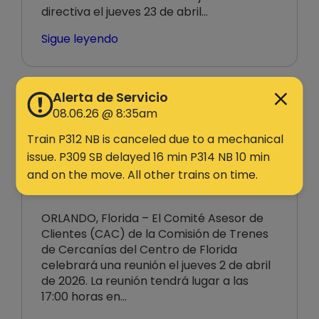
directiva el jueves 23 de abril…
Sigue leyendo
Alerta de Servicio
08.06.26 @ 8:35am
Reunión del Comité Asesor de
Train P312 NB is canceled due to a mechanical
Clientes de SunRail, 2 de abril
issue. P309 SB delayed 16 min P314 NB 10 min
de 2026
and on the move. All other trains on time.
26 de marzo de 2026
ORLANDO, Florida – El Comité Asesor de
Clientes (CAC) de la Comisión de Trenes
de Cercanías del Centro de Florida
celebrará una reunión el jueves 2 de abril
de 2026. La reunión tendrá lugar a las
17:00 horas en…