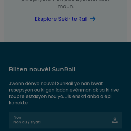
moun.
Eksplore Sekirite Rail
Bilten nouvèl SunRail
Jwenn dènye nouvèl SunRail yo nan bwat
resepsyon ou ki gen ladan evènman ak sa ki rive
toupre estasyon nou yo. Jis enskri anba a epi
konekte.
Non