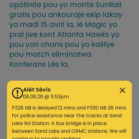
opòtinite pou yo monte SunRail
gratis pou ankouraje ekip lakay
yo madi 15 avril la, lè Magic yo
pral jwe kont Atlanta Hawks yo
pou yon chans pou yo kalifye
pou match eliminatwa
Konferans Lès la.
Match la ap kòmanse madi a 7:30 pm nan
Alèt Sèvis
Kia Center. Fanatik yo ka monte SunRail
08.06.26 @ 5:53pm
gratis lè yo montre tikè match yo, swa
enprime oswa dijital, bay kondiktè SunRail
P328 NB is delayed 12 mins and P330 NB 26 mins
yo oswa enspektè pri yo.
for police assistance near the tracks at Sand
Lake Rd Station. A bus bridge is in place
Orlando Magic pral bay yon lòt tren ki prale
between Sand Lake and ORMC stations. We will
nan direksyon sid, k ap kite estasyon
continue to provide updates.