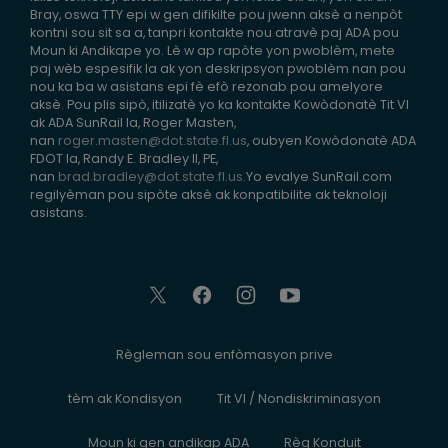
Bray, oswa TTY epi w gen difikilte pou jwenn aksè a nenpòt
kontni sou sit sa a, tanpri kontakte nou atravè paj ADA pou
Moun ki Andikape yo. Lè w ap rapòte yon pwoblèm, mete
paj wèb espesifik la ak yon deskripsyon pwoblèm nan pou
nou ka ba w asistans epi fè efò rezonab pou amelyore
aksè. Pou plis sipò, itilizatè yo ka kontakte Kowòdonatè Tit VI
ak ADA SunRail la, Roger Masten,
nan
roger.masten@dot.state.fl.us
, oubyen Kowòdonatè ADA
FDOT la, Randy E. Bradley II, PE,
nan
brad.bradley@dot.state.fl.us
.Yo evalye SunRail.com
regilyèman pou sipòte aksè ak konpatibilite ak teknoloji
asistans.
Règleman sou enfòmasyon prive
tèm ak Kondisyon
Tit VI / Nondiskriminasyon
Moun ki gen andikap ADA
Règ Konduit