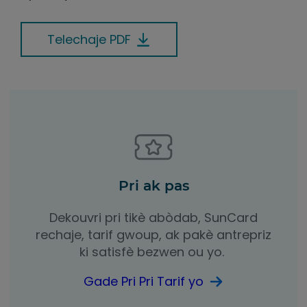
Telechaje PDF
Pri ak pas
Dekouvri pri tikè abòdab, SunCard
rechaje, tarif gwoup, ak pakè antrepriz
ki satisfè bezwen ou yo.
Gade Pri Pri Tarif yo