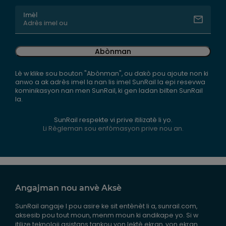
Imèl
Abònman
Lè w klike sou bouton "Abònman", ou dakò pou ajoute non ki
anwo a ak adrès imel la nan lis imel SunRail la epi resevwa
kominikasyon nan men SunRail, ki gen ladan bilten SunRail
la.
SunRail respekte vi prive itilizatè li yo.
Li Règleman sou enfòmasyon prive nou an.
Angajman nou anvè Aksè
SunRail angaje l pou asire ke sit entènèt li a, sunrail.com,
aksesib pou tout moun, menm moun ki andikape yo. Si w
itilize teknoloji asistans tankou yon lektè ekran, yon ekran