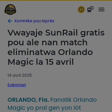
Ale
nan
kontni
Kominike pou laprès
Vwayaje SunRail gratis
pou ale nan match
eliminatwa Orlando
Magic la 15 avril
14 avril 2025
Evènman
ORLANDO, Fla.
Fanatik Orlando
Magic yo pral gen yon lòt