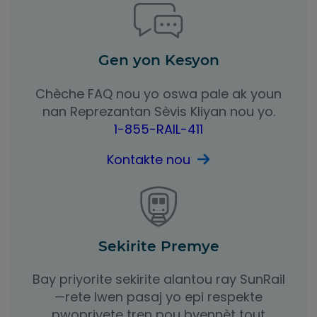
Gen yon Kesyon
Chèche FAQ nou yo oswa pale ak youn
nan Reprezantan Sèvis Kliyan nou yo.
1-855-RAIL-411
Kontakte nou
Sekirite Premye
Bay priyorite sekirite alantou ray SunRail
—rete lwen pasaj yo epi respekte
pwopriyete tren pou byennèt tout