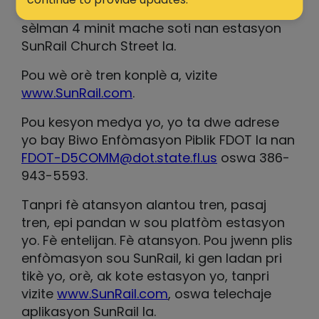
Church Street a 11:06 pm. Kia Center la se
sèlman 4 minit mache soti nan estasyon
SunRail Church Street la.
Pou wè orè tren konplè a, vizite
www.SunRail.com
.
Pou kesyon medya yo, yo ta dwe adrese
yo bay Biwo Enfòmasyon Piblik FDOT la nan
FDOT-D5COMM@dot.state.fl.us
oswa 386-
943-5593.
Tanpri fè atansyon alantou tren, pasaj
tren, epi pandan w sou platfòm estasyon
yo. Fè entelijan. Fè atansyon. Pou jwenn plis
enfòmasyon sou SunRail, ki gen ladan pri
tikè yo, orè, ak kote estasyon yo, tanpri
vizite
www.SunRail.com
, oswa telechaje
aplikasyon SunRail la.