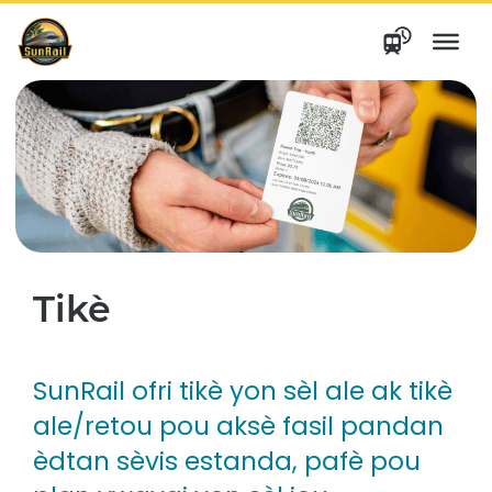
Ale
nan
kontni
Tikè
SunRail ofri tikè yon sèl ale ak tikè
ale/retou pou aksè fasil pandan
èdtan sèvis estanda, pafè pou