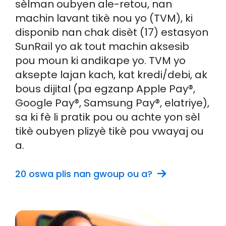
sèlman oubyen ale-retou, nan
machin lavant tikè nou yo (TVM), ki
disponib nan chak disèt (17) estasyon
SunRail yo ak tout machin aksesib
pou moun ki andikape yo. TVM yo
aksepte lajan kach, kat kredi/debi, ak
bous dijital (pa egzanp Apple Pay®,
Google Pay®, Samsung Pay®, elatriye),
sa ki fè li pratik pou ou achte yon sèl
tikè oubyen plizyè tikè pou vwayaj ou
a.
20 oswa plis nan gwoup ou a?