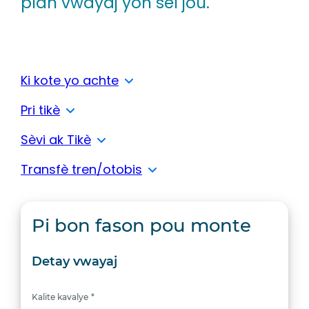
plan vwayaj yon sèl jou.
Ki kote yo achte
Pri tikè
Sèvi ak Tikè
Transfè tren/otobis
Pi bon fason pou monte
"
*
"
endike
jaden
Detay vwayaj
obligatwa
yo
Kalite kavalye
*