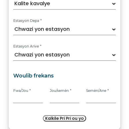
Estasyon Depa
*
Estasyon Arive
*
Woulib frekans
Fwa/Jou
*
Jou/semèn
*
Semèn/Ane
*
Tanpri
Tanpri
Tanpri
antre
antre
antre
Kalkile Pri Pri ou yo
yon
yon
yon
nimewo
nimewo
nimewo