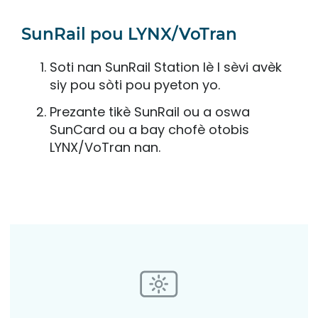
SunRail pou LYNX/VoTran
Soti nan SunRail Station lè l sèvi avèk
siy pou sòti pou pyeton yo.
Prezante tikè SunRail ou a oswa
SunCard ou a bay chofè otobis
LYNX/VoTran nan.