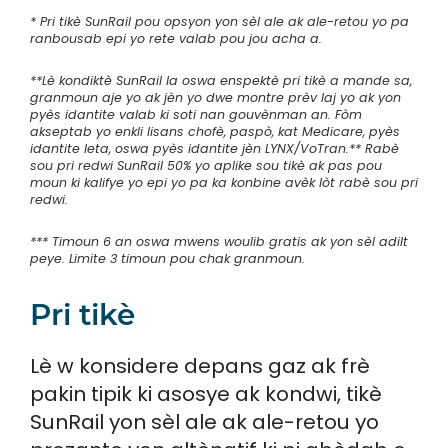
* Pri tikè SunRail pou opsyon yon sèl ale ak ale-retou yo pa
ranbousab epi yo rete valab pou jou acha a.
**Lè kondiktè SunRail la oswa enspektè pri tikè a mande sa,
granmoun aje yo ak jèn yo dwe montre prèv laj yo ak yon
pyès idantite valab ki soti nan gouvènman an. Fòm
akseptab yo enkli lisans chofè, paspò, kat Medicare, pyès
idantite leta, oswa pyès idantite jèn LYNX/VoTran.**
Rabè
sou pri redwi SunRail 50% yo aplike sou tikè ak pas pou
moun ki kalifye yo epi yo pa ka konbine avèk lòt rabè sou pri
redwi.
*** Timoun 6 an oswa mwens woulib gratis ak yon sèl adilt
peye. Limite 3 timoun pou chak granmoun.
Pri tikè
Lè w konsidere depans gaz ak frè
pakin tipik ki asosye ak kondwi, tikè
SunRail yon sèl ale ak ale-retou yo