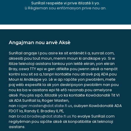
SunRail respekte vi prive itilizatè li yo.
Li Règleman sou enfòmasyon prive nou an.
Angajman nou anvè Aksè
SunRail angaje l pou asire ke sit entènèt li a, sunrail.com,
aksesib pou tout moun, menm moun ki andikape yo. Si w
itilize teknoloji asistans tankou yon lektè ekran, yon ekran
Bray, oswa TTY epi w gen difikilte pou jwenn aksè a nenpòt
kontni sou sit sa a, tanpri kontakte nou atravè paj ADA pou
Moun ki Andikape yo. Lè w ap rapòte yon pwoblèm, mete
paj wèb espesifik la ak yon deskripsyon pwoblèm nan pou
nou ka ba w asistans epi fè efò rezonab pou amelyore
aksè. Pou plis sipò, itilizatè yo ka kontakte Kowòdonatè Tit VI
ak ADA SunRail la, Roger Masten,
nan
roger.masten@dot.state.fl.us
, oubyen Kowòdonatè ADA
FDOT la, Randy E. Bradley II, PE,
nan
brad.bradley@dot.state.fl.us
.Yo evalye SunRail.com
regilyèman pou sipòte aksè ak konpatibilite ak teknoloji
asistans.