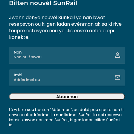
Bilten nouvèl SunRail
Jwenn dènye nouvèl SunRail yo nan bwat
resepsyon ou ki gen ladan evènman ak sa ki rive
toupre estasyon nou yo. Jis enskri anba a epi
konekte.
Non
Imèl
Abònman
Lè w klike sou bouton "Abònman", ou dakò pou ajoute non ki
anwo a ak adrès imel la nan lis imel SunRail la epi resevwa
kominikasyon nan men SunRail, ki gen ladan bilten SunRail
la.