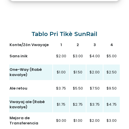
ki
ki
ki
pi
soti
soti
gran
nan
nan
pase
0
0
Tablo Pri Tikè SunRail
oswa
rive
rive
egal
nan
nan
Konte/Zòn Vwayaje
1
2
3
4
a
5
.
52
.
0
.
Sans inik
$2.00
$3.00
$4.00
$5.00
One-Way (Rabè
$1.00
$1.50
$2.00
$2.50
kavalye)
Ale retou
$3.75
$5.50
$7.50
$9.50
Vwayaj ale (Rabè
$1.75
$2.75
$3.75
$4.75
kavalye)
Mejora de
$0.00
$1.00
$2.00
$3.00
Transferencia