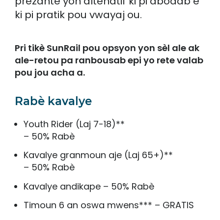
prezante yon altènatif ki pi abòdab e
ki pi pratik pou vwayaj ou.
Pri tikè SunRail pou opsyon yon sèl ale ak
ale-retou pa ranbousab epi yo rete valab
pou jou acha a.
Rabè kavalye
Youth Rider (Laj 7-18)**
– 50% Rabè
Kavalye granmoun aje (Laj 65+)**
– 50% Rabè
Kavalye andikape – 50% Rabè
Timoun 6 an oswa mwens*** – GRATIS