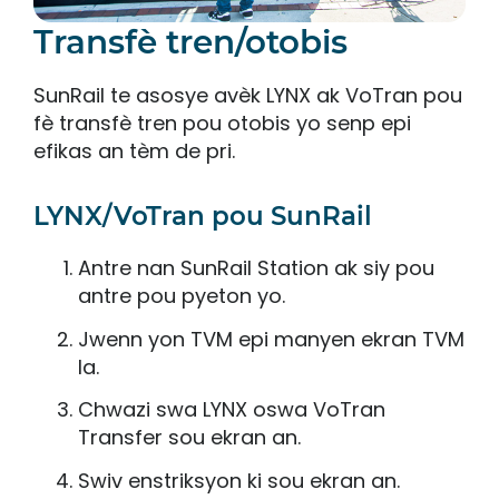
Transfè tren/otobis
SunRail te asosye avèk LYNX ak VoTran pou
fè transfè tren pou otobis yo senp epi
efikas an tèm de pri.
LYNX/VoTran pou SunRail
Antre nan SunRail Station ak siy pou
antre pou pyeton yo.
Jwenn yon TVM epi manyen ekran TVM
la.
Chwazi swa LYNX oswa VoTran
Transfer sou ekran an.
Swiv enstriksyon ki sou ekran an.