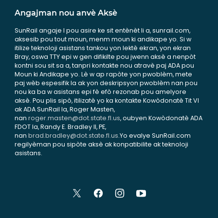
Angajman nou anvè Aksè
SunRail angaje l pou asire ke sit entènèt li a, sunrail.com,
aksesib pou tout moun, menm moun ki andikape yo. Si w
itilize teknoloji asistans tankou yon lektè ekran, yon ekran
Bray, oswa TTY epi w gen difikilte pou jwenn aksè a nenpòt
kontni sou sit sa a, tanpri kontakte nou atravè paj ADA pou
Moun ki Andikape yo. Lè w ap rapòte yon pwoblèm, mete
paj wèb espesifik la ak yon deskripsyon pwoblèm nan pou
nou ka ba w asistans epi fè efò rezonab pou amelyore
aksè. Pou plis sipò, itilizatè yo ka kontakte Kowòdonatè Tit VI
ak ADA SunRail la, Roger Masten,
nan
roger.masten@dot.state.fl.us
, oubyen Kowòdonatè ADA
FDOT la, Randy E. Bradley II, PE,
nan
brad.bradley@dot.state.fl.us
.Yo evalye SunRail.com
regilyèman pou sipòte aksè ak konpatibilite ak teknoloji
asistans.