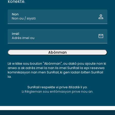
konekte.
Non
Imèl
Abònman
Lè w klike sou bouton "Abònman", ou dakò pou ajoute non ki
anwo a ak adrès imel la nan lis imel SunRail la epi resevwa
kominikasyon nan men SunRail, ki gen ladan bilten SunRail
la.
SunRail respekte vi prive itilizatè li yo.
Li Règleman sou enfòmasyon prive nou an.