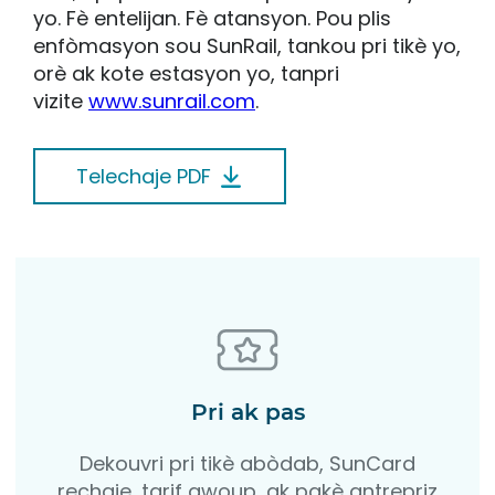
yo. Fè entelijan. Fè atansyon. Pou plis
enfòmasyon sou SunRail, tankou pri tikè yo,
orè ak kote estasyon yo, tanpri
vizite
www.sunrail.com
.
Telechaje PDF
Pri ak pas
Dekouvri pri tikè abòdab, SunCard
rechaje, tarif gwoup, ak pakè antrepriz