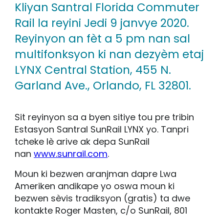
Kliyan Santral Florida Commuter
Rail la reyini Jedi 9 janvye 2020.
Reyinyon an fèt a 5 pm nan sal
multifonksyon ki nan dezyèm etaj
LYNX Central Station, 455 N.
Garland Ave., Orlando, FL 32801.
Sit reyinyon sa a byen sitiye tou pre tribin
Estasyon Santral SunRail LYNX yo. Tanpri
tcheke lè arive ak depa SunRail
nan
www.sunrail.com
.
Moun ki bezwen aranjman dapre Lwa
Ameriken andikape yo oswa moun ki
bezwen sèvis tradiksyon (gratis) ta dwe
kontakte Roger Masten, c/o SunRail, 801