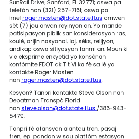
SunRail Drive, Sanford, FL 32771; oswa pa
telefòn nan (321) 257-7161; oswa pa
imel
roger.masten@dot.state.fl.us
omwen
sèt (7) jou anvan reyinyon an. Yo mande
patisipasyon piblik san konsiderasyon ras,
koulè, orijin nasyonal, laj, sèks, relijyon,
andikap oswa sitiyasyon fanmi an. Moun ki
vle eksprime enkyetid yo konsènan
konfòmite FDOT ak Tit VI ka fè sa lè yo
kontakte Roger Masten
nan
roger.masten@dot.state.fl.us
.
Kesyon? Tanpri kontakte Steve Olson nan
Depatman Transpò Florid
nan
steve.olson@dot.state.fl.us
/386-943-
5479.
Tanpri fè atansyon alantou tren, pasaj
tren, epi pandan w sou platfòm estasyon