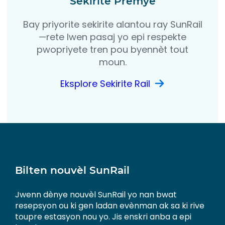
Sekirite Premye
Bay priyorite sekirite alantou ray SunRail
—rete lwen pasaj yo epi respekte
pwopriyete tren pou byennèt tout
moun.
Eksplore Sekirite Rail
Bilten nouvèl SunRail
Jwenn dènye nouvèl SunRail yo nan bwat
resepsyon ou ki gen ladan evènman ak sa ki rive
toupre estasyon nou yo. Jis enskri anba a epi