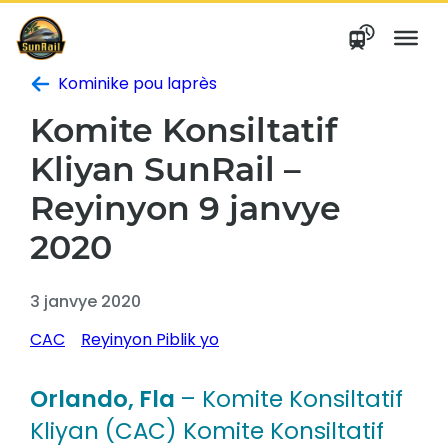
Ale
nan
kontni
Kominike pou laprès
Komite Konsiltatif
Kliyan SunRail –
Reyinyon 9 janvye
2020
3 janvye 2020
CAC
Reyinyon Piblik yo
Orlando, Fla
– Komite Konsiltatif
Kliyan (CAC) Komite Konsiltatif