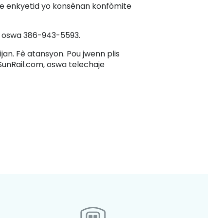
prime enkyetid yo konsènan konfòmite
oswa 386-943-5593.
jan. Fè atansyon. Pou jwenn plis
.SunRail.com, oswa telechaje