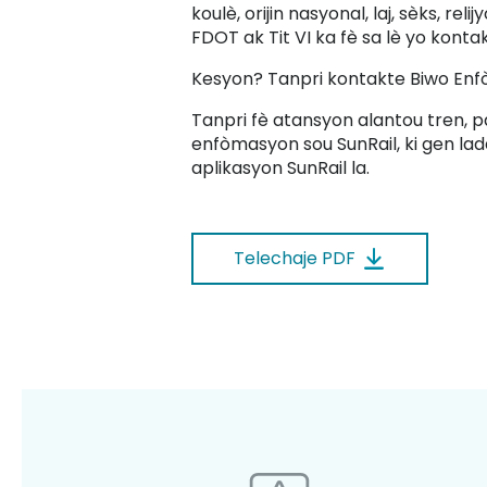
koulè, orijin nasyonal, laj, sèks, 
FDOT ak Tit VI ka fè sa lè yo kon
Kesyon? Tanpri kontakte Biwo En
Tanpri fè atansyon alantou tren, p
enfòmasyon sou SunRail, ki gen lada
aplikasyon SunRail la.
Telechaje PDF