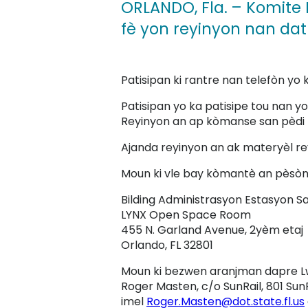
ORLANDO, Fla.
– Komite K
fè yon reyinyon nan dat
Patisipan ki rantre nan telefòn yo
Patisipan yo ka patisipe tou nan yo
Reyinyon an ap kòmanse san pèdi
Ajanda reyinyon an ak materyèl r
Moun ki vle bay kòmantè an pèsòn 
Bilding Administrasyon Estasyon S
LYNX Open Space Room
455 N. Garland Avenue, 2yèm etaj
Orlando, FL 32801
Moun ki bezwen aranjman dapre Lw
Roger Masten, c/o SunRail, 801 Sun
imel
Roger.Masten@dot.state.fl.us