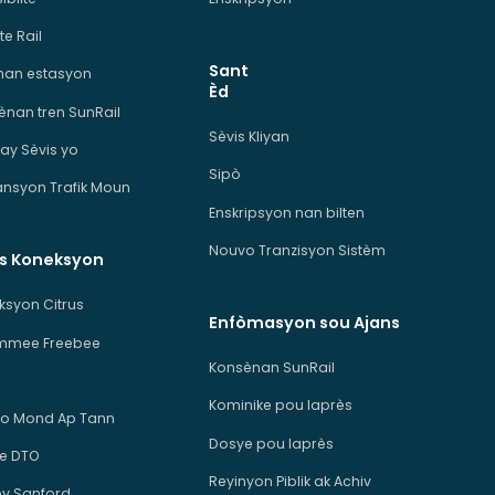
te Rail
Sant
man estasyon
Èd
ènan tren SunRail
Sèvis Kliyan
ay Sèvis yo
Sipò
ansyon Trafik Moun
Enskripsyon nan bilten
Nouvo Tranzisyon Sistèm
is Koneksyon
ksyon Citrus
Enfòmasyon sou Ajans
immee Freebee
Konsènan SunRail
Kominike pou laprès
o Mond Ap Tann
Dosye pou laprès
e DTO
Reyinyon Piblik ak Achiv
ey Sanford