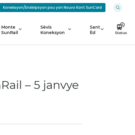
Koneksyon/Enskripsyon pou yon Nouvo Kont SunCard
Monte
Sèvis
Sant
SunRail
Koneksyon
Èd
Rail – 5 janvye