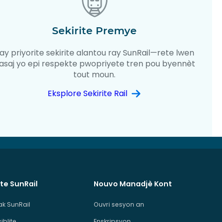
Sekirite Premye
ay priyorite sekirite alantou ray SunRail—rete lwen
asaj yo epi respekte pwopriyete tren pou byennèt
tout moun.
Eksplore Sekirite Rail
te SunRail
Nouvo Manadjè Kont
ak SunRail
Ouvri sesyon an
iblite
Enskripsyon