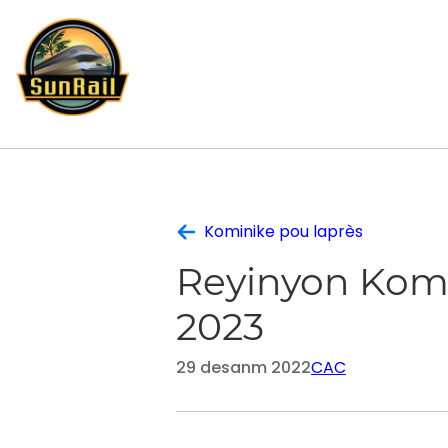
Ale
nan
kontni
Kominike pou laprès
Reyinyon Komit
2023
29 desanm 2022
CAC