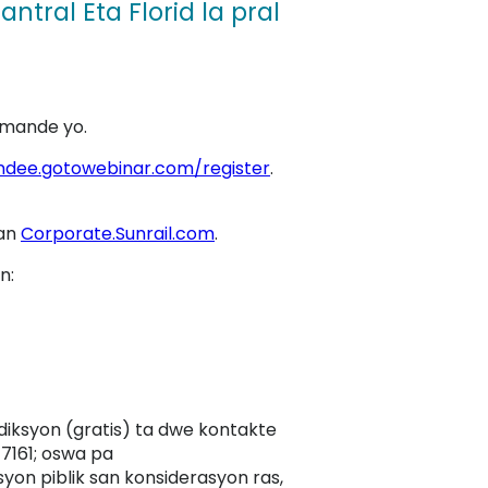
ntral Eta Florid la pral
o mande yo.
ndee.gotowebinar.com/register
.
nan
Corporate.Sunrail.com
.
an:
iksyon (gratis) ta dwe kontakte
-7161; oswa pa
yon piblik san konsiderasyon ras,