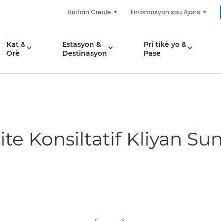
Haitian Creole
Enfòmasyon sou Ajans
Kat &
Estasyon &
Pri tikè yo &
Orè
Destinasyon
Pase
e Konsiltatif Kliyan Sun