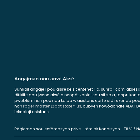
Angajman nou anvè Aksè
SunRail angaje l pou asire ke sit entènèt li a, sunrail.com, aks
difikilte pou jwenn aksè a nenpòt kontni sou sit sa a, tanpri k
pwoblèm nan pou nou ka ba w asistans epi fè efò rezonab pou ame
nan
roger.masten@dot.state.fl.us
, oubyen Kowòdonatè ADA FDOT 
teknoloji asistans.
Règleman sou enfòmasyon prive
tèm ak Kondisyon
Tit VI /