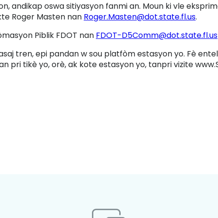
relijyon, andikap oswa sitiyasyon fanmi an. Moun ki vle eks
takte Roger Masten nan
Roger.Masten@dot.state.fl.us
.
fòmasyon Piblik FDOT nan
FDOT-D5Comm@dot.state.fl.us
asaj tren, epi pandan w sou platfòm estasyon yo. Fè enteli
n pri tikè yo, orè, ak kote estasyon yo, tanpri vizite www