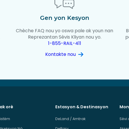
Gen yon Kesyon
Chèche FAQ nou yo oswa pale ak youn nan
B
.
Reprezantan Sèvis Kliyan nou yo.
p
1-855-RAIL-411
Kontakte nou
 ak orè
Estasyon & Destinasyon
Mon
sistèm
DeLand / Amtrak
Sèvi 
direksyon Nò
DeBary
Akses