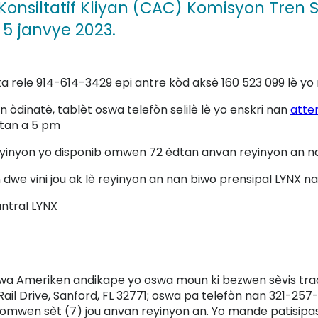
onsiltatif Kliyan (CAC) Komisyon Tren Sa
 5 janvye 2023.
 ka rele 914-614-3429 epi antre kòd aksè 160 523 099 lè y
n òdinatè, tablèt oswa telefòn selilè lè yo enskri nan
atte
 tan a 5 pm
eyinyon yo disponib omwen 72 èdtan anvan reyinyon an 
dwe vini jou ak lè reyinyon an nan biwo prensipal LYNX n
antral LYNX
a Ameriken andikape yo oswa moun ki bezwen sèvis trad
Rail Drive, Sanford, FL 32771; oswa pa telefòn nan 321-257
omwen sèt (7) jou anvan reyinyon an. Yo mande patisipas