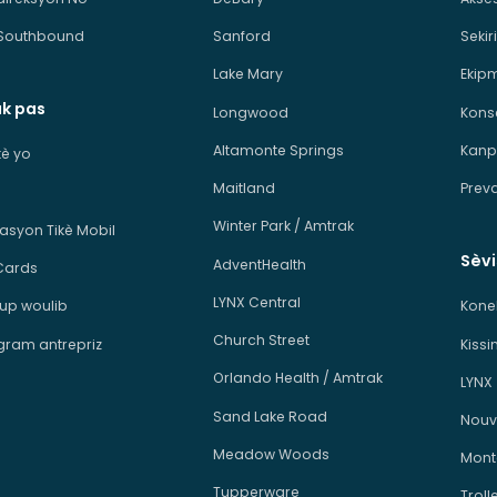
Southbound
Sanford
Sekiri
Lake Mary
Ekip
ak pas
Longwood
Kons
Altamonte Springs
Kanp
ikè yo
Maitland
Prev
Winter Park / Amtrak
kasyon Tikè Mobil
Sèv
AdventHealth
Cards
LYNX Central
p woulib
Kone
Church Street
ram antrepriz
Kiss
Orlando Health / Amtrak
LYNX
Sand Lake Road
Nouv
Meadow Woods
Mont
Tupperware
Troll