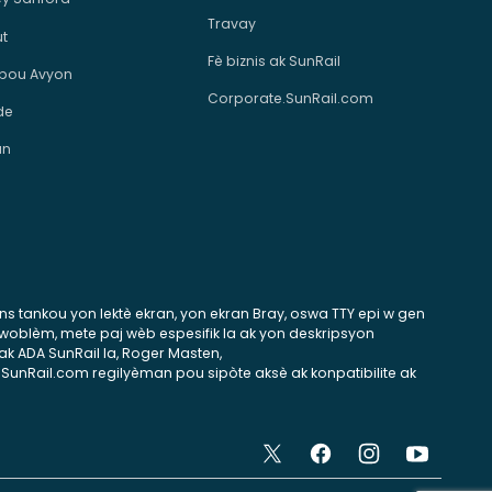
Travay
ut
Fè biznis ak SunRail
 pou Avyon
Corporate.SunRail.com
de
an
tans tankou yon lektè ekran, yon ekran Bray, oswa TTY epi w gen
 pwoblèm, mete paj wèb espesifik la ak yon deskripsyon
ak ADA SunRail la, Roger Masten,
 SunRail.com regilyèman pou sipòte aksè ak konpatibilite ak