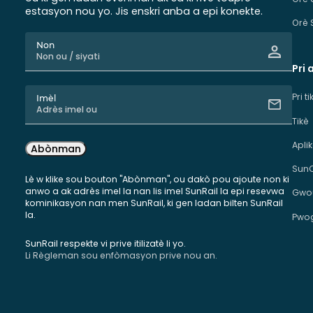
estasyon nou yo. Jis enskri anba a epi konekte.
Orè 
Non
Pri 
Pri t
Imèl
Tikè
Apli
Abònman
Sun
Lè w klike sou bouton "Abònman", ou dakò pou ajoute non ki
anwo a ak adrès imel la nan lis imel SunRail la epi resevwa
Gwou
kominikasyon nan men SunRail, ki gen ladan bilten SunRail
la.
Pwog
SunRail respekte vi prive itilizatè li yo.
Li Règleman sou enfòmasyon prive nou an.