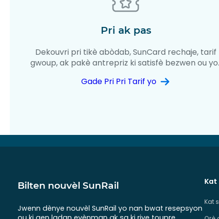
Pri ak pas
Dekouvri pri tikè abòdab, SunCard rechaje, tarif
gwoup, ak pakè antrepriz ki satisfè bezwen ou yo
Gade Pri Pri Tarif yo
Kat
Bilten nouvèl SunRail
Kat 
Jwenn dènye nouvèl SunRail yo nan bwat resepsyon
ou ki gen ladan evènman ak sa ki rive toupre
Orè 