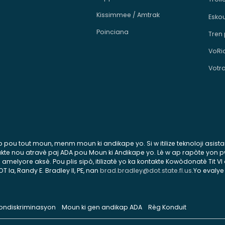
Kissimmee / Amtrak
Esko
Poinciana
Tren
VoRi
Votr
esib pou tout moun, menm moun ki andikape yo. Si w itilize teknoloji asis
ontakte nou atravè paj ADA pou Moun ki Andikape yo. Lè w ap rapòte yon
lyore aksè. Pou plis sipò, itilizatè yo ka kontakte Kowòdonatè Tit VI 
la, Randy E. Bradley II, PE, nan
brad.bradley@dot.state.fl.us
.Yo evalye
 Nondiskriminasyon
Moun ki gen andikap ADA
Règ Konduit