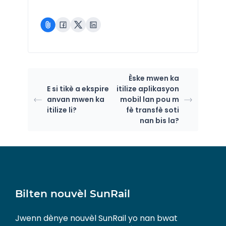
Èske mwen ka
E si tikè a ekspire
itilize aplikasyon
anvan mwen ka
mobil lan pou m
itilize li?
fè transfè soti
nan bis la?
Bilten nouvèl SunRail
Jwenn dènye nouvèl SunRail yo nan bwat