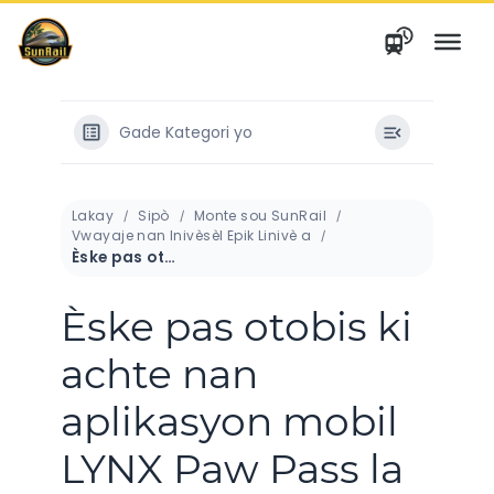
Ale
nan
kontni
Gade Kategori yo
Lakay
Sipò
Monte sou SunRail
Vwayaje nan Inivèsèl Epik Linivè a
Èske pas otobis ki achte nan aplikasyon mobil LYNX Paw Pass la ekspire?
Èske pas otobis ki
achte nan
aplikasyon mobil
LYNX Paw Pass la