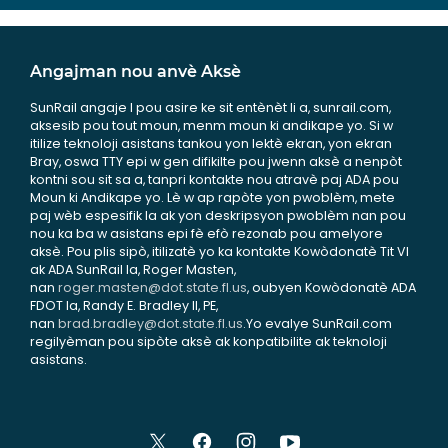
Angajman nou anvè Aksè
SunRail angaje l pou asire ke sit entènèt li a, sunrail.com,
aksesib pou tout moun, menm moun ki andikape yo. Si w
itilize teknoloji asistans tankou yon lektè ekran, yon ekran
Bray, oswa TTY epi w gen difikilte pou jwenn aksè a nenpòt
kontni sou sit sa a, tanpri kontakte nou atravè paj ADA pou
Moun ki Andikape yo. Lè w ap rapòte yon pwoblèm, mete
paj wèb espesifik la ak yon deskripsyon pwoblèm nan pou
nou ka ba w asistans epi fè efò rezonab pou amelyore
aksè. Pou plis sipò, itilizatè yo ka kontakte Kowòdonatè Tit VI
ak ADA SunRail la, Roger Masten,
nan
roger.masten@dot.state.fl.us
, oubyen Kowòdonatè ADA
FDOT la, Randy E. Bradley II, PE,
nan
brad.bradley@dot.state.fl.us
.Yo evalye SunRail.com
regilyèman pou sipòte aksè ak konpatibilite ak teknoloji
asistans.