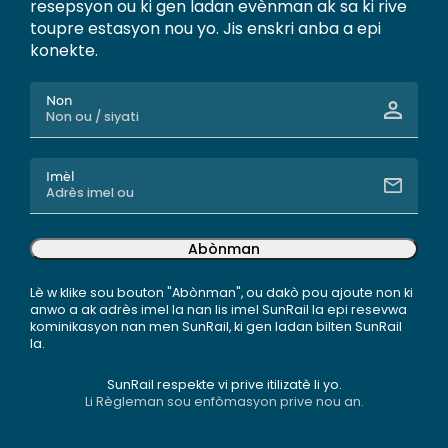
resepsyon ou ki gen ladan evènman ak sa ki rive
toupre estasyon nou yo. Jis enskri anba a epi
konekte.
Non
Imèl
Abònman
Lè w klike sou bouton "Abònman", ou dakò pou ajoute non ki
anwo a ak adrès imel la nan lis imel SunRail la epi resevwa
kominikasyon nan men SunRail, ki gen ladan bilten SunRail
la.
SunRail respekte vi prive itilizatè li yo.
Li Règleman sou enfòmasyon prive nou an.