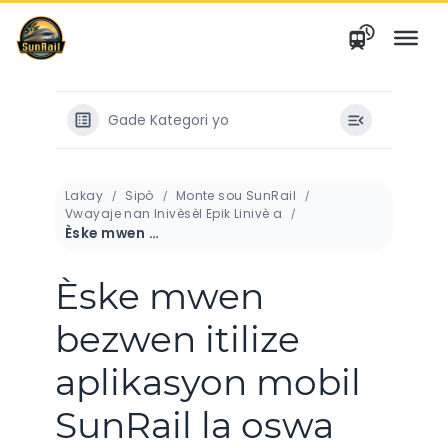
Ale
nan
kontni
Gade Kategori yo
Lakay
Sipò
Monte sou SunRail
Vwayaje nan Inivèsèl Epik Linivè a
Èske mwen bezwen itilize aplikasyon mobil SunRail la oswa aplikasyon mobil LYNX Paw Pass la pou achte yon tikè oswa yon pas?
Èske mwen
bezwen itilize
aplikasyon mobil
SunRail la oswa