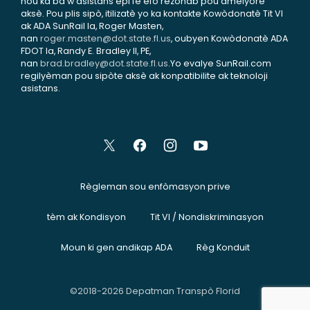
nou ka ba w asistans epi fè efò rezonab pou amelyore
aksè. Pou plis sipò, itilizatè yo ka kontakte Kowòdonatè Tit VI
ak ADA SunRail la, Roger Masten,
nan
roger.masten@dot.state.fl.us
, oubyen Kowòdonatè ADA
FDOT la, Randy E. Bradley II, PE,
nan
brad.bradley@dot.state.fl.us
.Yo evalye SunRail.com
regilyèman pou sipòte aksè ak konpatibilite ak teknoloji
asistans.
Règleman sou enfòmasyon prive
tèm ak Kondisyon
Tit VI / Nondiskriminasyon
Moun ki gen andikap ADA
Règ Konduit
©2018-2026 Depatman Transpò Florid