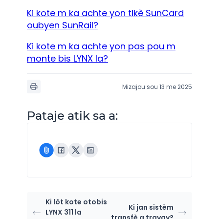
Ki kote m ka achte yon tikè SunCard
oubyen SunRail?
Ki kote m ka achte yon pas pou m
monte bis LYNX la?
Mizajou sou 13 me 2025
Pataje atik sa a:
Ki lòt kote otobis
Ki jan sistèm
LYNX 311 la
transfè a travay?