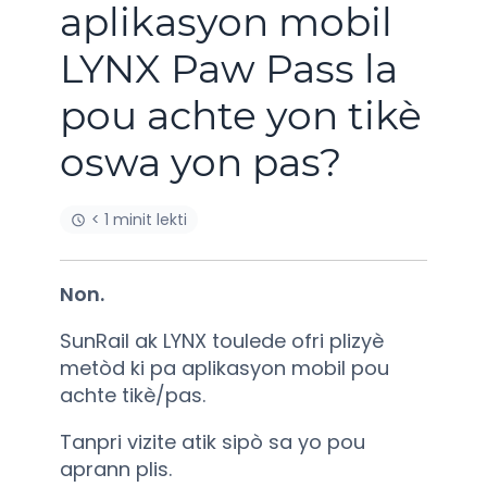
aplikasyon mobil
LYNX Paw Pass la
pou achte yon tikè
oswa yon pas?
< 1 minit lekti
Non.
SunRail ak LYNX toulede ofri plizyè
metòd ki pa aplikasyon mobil pou
achte tikè/pas.
Tanpri vizite atik sipò sa yo pou
aprann plis.