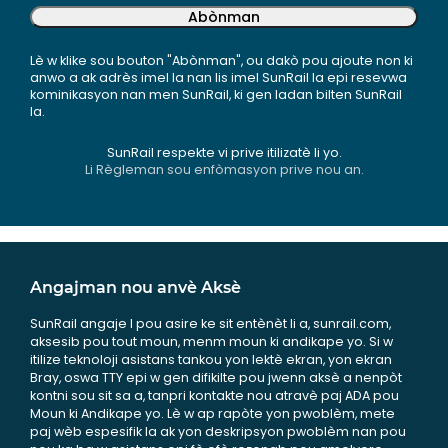
Abònman
Lè w klike sou bouton "Abònman", ou dakò pou ajoute non ki
anwo a ak adrès imel la nan lis imel SunRail la epi resevwa
kominikasyon nan men SunRail, ki gen ladan bilten SunRail
la.
SunRail respekte vi prive itilizatè li yo.
Li Règleman sou enfòmasyon prive nou an.
Angajman nou anvè Aksè
SunRail angaje l pou asire ke sit entènèt li a, sunrail.com,
aksesib pou tout moun, menm moun ki andikape yo. Si w
itilize teknoloji asistans tankou yon lektè ekran, yon ekran
Bray, oswa TTY epi w gen difikilte pou jwenn aksè a nenpòt
kontni sou sit sa a, tanpri kontakte nou atravè paj ADA pou
Moun ki Andikape yo. Lè w ap rapòte yon pwoblèm, mete
paj wèb espesifik la ak yon deskripsyon pwoblèm nan pou