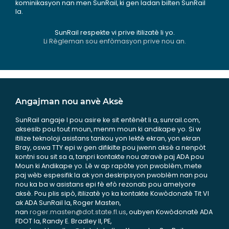
kominikasyon nan men SunRail, ki gen ladan bilten SunRail
la.
SunRail respekte vi prive itilizatè li yo.
Li Règleman sou enfòmasyon prive nou an.
Angajman nou anvè Aksè
SunRail angaje l pou asire ke sit entènèt li a, sunrail.com,
aksesib pou tout moun, menm moun ki andikape yo. Si w
itilize teknoloji asistans tankou yon lektè ekran, yon ekran
Bray, oswa TTY epi w gen difikilte pou jwenn aksè a nenpòt
kontni sou sit sa a, tanpri kontakte nou atravè paj ADA pou
Moun ki Andikape yo. Lè w ap rapòte yon pwoblèm, mete
paj wèb espesifik la ak yon deskripsyon pwoblèm nan pou
nou ka ba w asistans epi fè efò rezonab pou amelyore
aksè. Pou plis sipò, itilizatè yo ka kontakte Kowòdonatè Tit VI
ak ADA SunRail la, Roger Masten,
nan
roger.masten@dot.state.fl.us
, oubyen Kowòdonatè ADA
FDOT la, Randy E. Bradley II, PE,