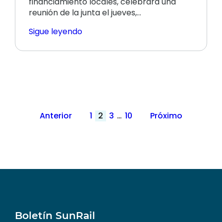
financiamiento locales, celebrará una
reunión de la junta el jueves,…
Sigue leyendo
Paginación
Anterior
1
2
3
…
10
Próximo
de
publicaciones
Boletín SunRail