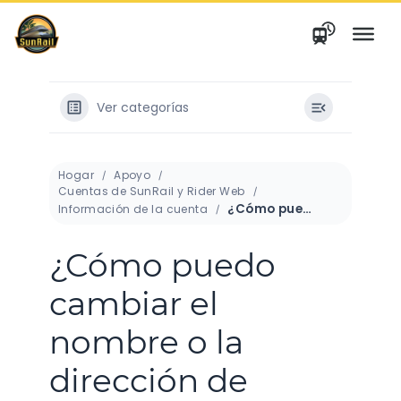
saltar
al
contenido
Ver categorías
Hogar
Apoyo
Cuentas de SunRail y Rider Web
¿Cómo puedo cambiar el nombre o la dirección de correo electrónico asociada a mi cuenta?
Información de la cuenta
¿Cómo puedo
cambiar el
nombre o la
dirección de