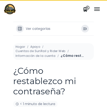
saltar
al
contenido
Ver categorías
Hogar
Apoyo
Cuentas de SunRail y Rider Web
¿Cómo restablezco mi contraseña?
Información de la cuenta
¿Cómo
restablezco mi
contraseña?
< 1 minuto de lectura