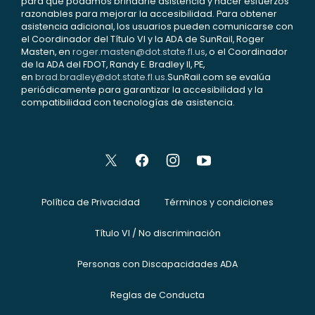
para que podamos brindarle asistencia y hacer esfuerzos
razonables para mejorar la accesibilidad. Para obtener
asistencia adicional, los usuarios pueden comunicarse con
el Coordinador del Título VI y la ADA de SunRail, Roger
Masten, en
roger.masten@dot.state.fl.us
, o el Coordinador
de la ADA del FDOT, Randy E. Bradley II, PE,
en
brad.bradley@dot.state.fl.us
.SunRail.com se evalúa
periódicamente para garantizar la accesibilidad y la
compatibilidad con tecnologías de asistencia.
Política de Privacidad
Términos y condiciones
Título VI / No discriminación
Personas con Discapacidades ADA
Reglas de Conducta