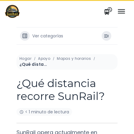
saltar
al
contenido
Ver categorías
Hogar
Apoyo
Mapas y horarios
¿Qué distancia recorre SunRail?
¿Qué distancia
recorre SunRail?
< 1 minuto de lectura
SunRail opera actualmente en