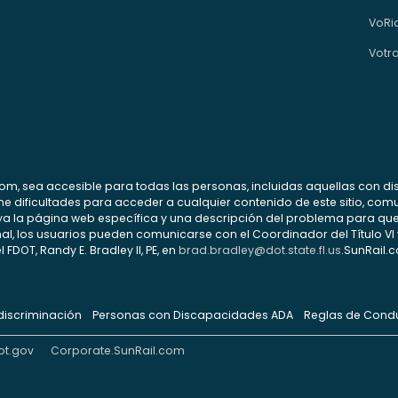
VoRi
Votr
com, sea accesible para todas las personas, incluidas aquellas con di
 tiene dificultades para acceder a cualquier contenido de este sitio, 
ya la página web específica y una descripción del problema para qu
al, los usuarios pueden comunicarse con el Coordinador del Título VI 
 FDOT, Randy E. Bradley II, PE, en
brad.bradley@dot.state.fl.us
.SunRail.
 discriminación
Personas con Discapacidades ADA
Reglas de Cond
ot.gov
Corporate.SunRail.com