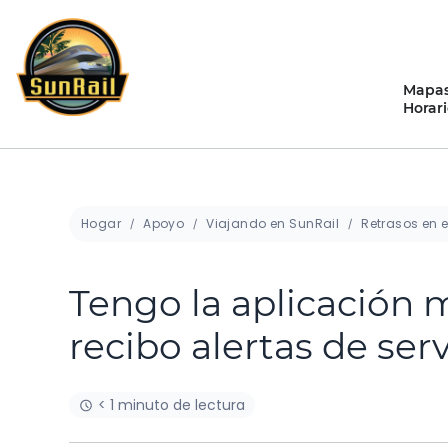
saltar
al
contenido
Mapas
Horari
Hogar
Apoyo
Viajando en SunRail
Retrasos en e
Tengo la aplicación m
recibo alertas de ser
< 1 minuto de lectura