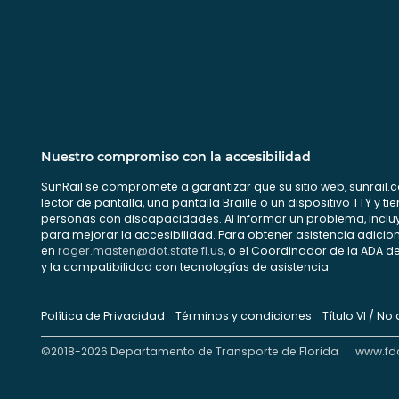
Nuestro compromiso con la accesibilidad
SunRail se compromete a garantizar que su sitio web, sunrail.
lector de pantalla, una pantalla Braille o un dispositivo TTY y
personas con discapacidades. Al informar un problema, inclu
para mejorar la accesibilidad. Para obtener asistencia adicion
en
roger.masten@dot.state.fl.us
, o el Coordinador de la ADA del
y la compatibilidad con tecnologías de asistencia.
Política de Privacidad
Términos y condiciones
Título VI / No
©2018-2026 Departamento de Transporte de Florida
www.fd