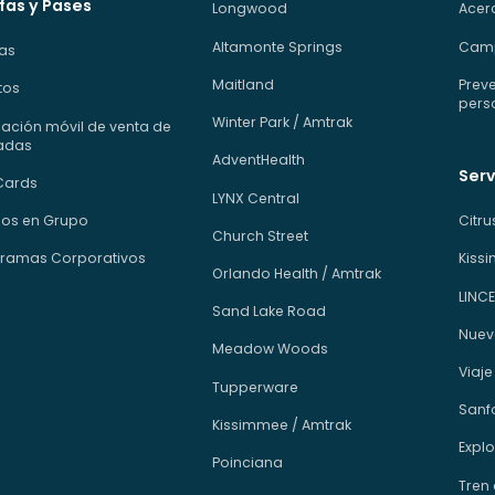
fas y Pases
Longwood
Acerc
Altamonte Springs
Camp
fas
Maitland
Preve
tos
pers
Winter Park / Amtrak
cación móvil de venta de
adas
AdventHealth
Serv
Cards
LYNX Central
os en Grupo
Citr
Church Street
ramas Corporativos
Kiss
Orlando Health / Amtrak
LINCE
Sand Lake Road
Nuev
Meadow Woods
Viaje
Tupperware
Sanfo
Kissimmee / Amtrak
Explo
Poinciana
Tren 