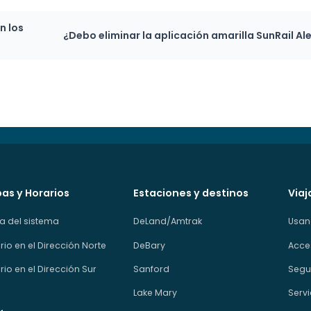
n los
¿Debo eliminar la aplicación amarilla SunRail Al
as y Horarios
Estaciones y destinos
Viaj
 del sistema
DeLand/Amtrak
Usan
rio en el Dirección Norte
DeBary
Acce
rio en el Dirección Sur
Sanford
Segur
Lake Mary
Servi