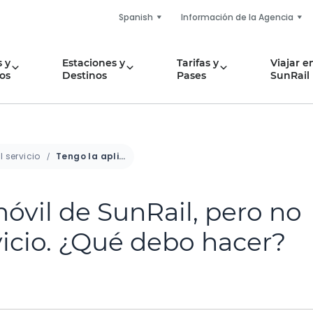
Spanish
Información de la Agencia
 y
Estaciones y
Tarifas y
Viajar e
os
Destinos
Pases
SunRail
l servicio
Tengo la aplicación móvil de SunRail, pero no recibo alertas de servicio. ¿Qué debo hacer?
óvil de SunRail, pero no
vicio. ¿Qué debo hacer?