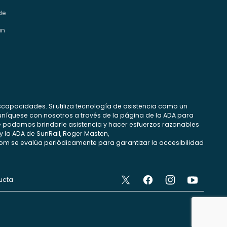
de
an
scapacidades. Si utiliza tecnología de asistencia como un
comuníquese con nosotros a través de la página de la ADA para
e podamos brindarle asistencia y hacer esfuerzos razonables
y la ADA de SunRail, Roger Masten,
com se evalúa periódicamente para garantizar la accesibilidad
ucta