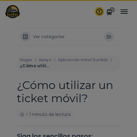
saltar
al
contenido
Ver categorías
Hogar
Apoyo
Aplicación móvil SunRail
¿Cómo utilizar un ticket móvil?
¿Cómo utilizar un
ticket móvil?
< 1 minuto de lectura
Siga los sencillos pasos: