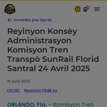
Ale
nan
kontni
Kominike pou laprès
Reyinyon Konsèy
Administrasyon
Komisyon Tren
Transpò SunRail Florid
Santral 24 Avril 2025
16 avril 2025
CFCRC
Reyinyon Piblik yo
ORLANDO, Fla.
– Komisyon Tren