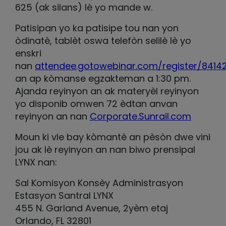
625 (ak silans) lè yo mande w.
Patisipan yo ka patisipe tou nan yon
òdinatè, tablèt oswa telefòn selilè lè yo
enskri
nan
attendee.gotowebinar.com/register/841
an ap kòmanse egzakteman a 1:30 pm.
Ajanda reyinyon an ak materyèl reyinyon
yo disponib omwen 72 èdtan anvan
reyinyon an nan
Corporate.Sunrail.com
Moun ki vle bay kòmantè an pèsòn dwe vini
jou ak lè reyinyon an nan biwo prensipal
LYNX nan:
Sal Komisyon Konsèy Administrasyon
Estasyon Santral LYNX
455 N. Garland Avenue, 2yèm etaj
Orlando, FL 32801