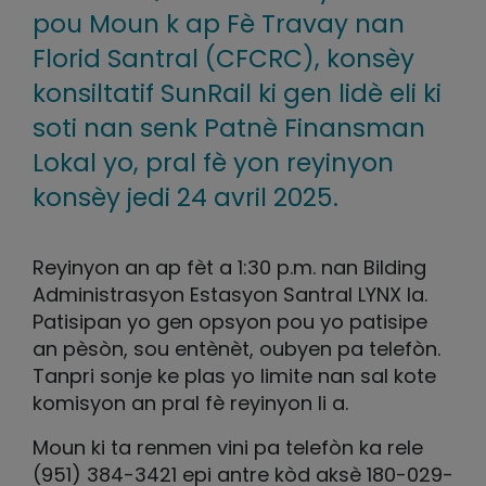
pou Moun k ap Fè Travay nan
Florid Santral (CFCRC), konsèy
konsiltatif SunRail ki gen lidè eli ki
soti nan senk Patnè Finansman
Lokal yo, pral fè yon reyinyon
konsèy jedi 24 avril 2025.
Reyinyon an ap fèt a 1:30 p.m. nan Bilding
Administrasyon Estasyon Santral LYNX la.
Patisipan yo gen opsyon pou yo patisipe
an pèsòn, sou entènèt, oubyen pa telefòn.
Tanpri sonje ke plas yo limite nan sal kote
komisyon an pral fè reyinyon li a.
Moun ki ta renmen vini pa telefòn ka rele
(951) 384-3421 epi antre kòd aksè 180-029-