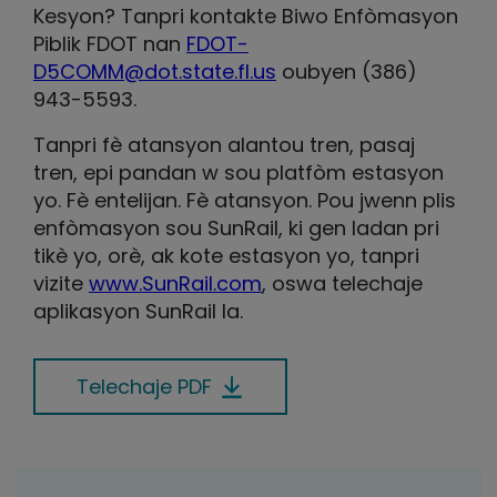
Kesyon? Tanpri kontakte Biwo Enfòmasyon
Piblik FDOT nan
FDOT-
D5COMM@dot.state.fl.us
oubyen (386)
943-5593.
Tanpri fè atansyon alantou tren, pasaj
tren, epi pandan w sou platfòm estasyon
yo. Fè entelijan. Fè atansyon. Pou jwenn plis
enfòmasyon sou SunRail, ki gen ladan pri
tikè yo, orè, ak kote estasyon yo, tanpri
vizite
www.SunRail.com
, oswa telechaje
aplikasyon SunRail la.
Telechaje PDF