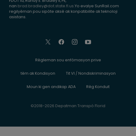
FDOT la, Randy E. Bradley II, PE,
nan
brad.bradley@dot.state.fl.us
.Yo evalye SunRail.com
regilyèman pou sipòte aksè ak konpatibilite ak teknoloji
asistans.
Règleman sou enfòmasyon prive
tèm ak Kondisyon
Tit VI / Nondiskriminasyon
Moun ki gen andikap ADA
Règ Konduit
©2018-2026 Depatman Transpò Florid