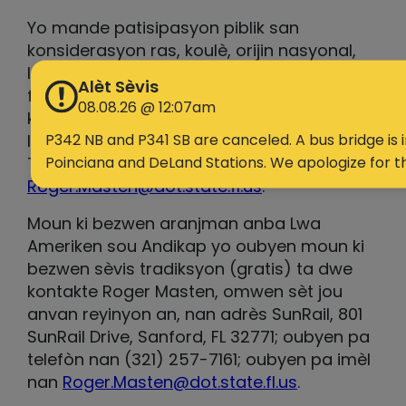
Yo mande patisipasyon piblik san
konsiderasyon ras, koulè, orijin nasyonal,
laj, sèks, relijyon, andikap, oswa sitiyasyon
Alèt Sèvis
fanmi an. Moun ki vle eksprime enkyetid yo
08.08.26 @ 12:07am
konsènan konfòmite FDOT ak Tit VI ka fè sa
P342 NB and P341 SB are canceled. A bus bridge is
lè yo kontakte Roger Masten, Koòdonatè
Poinciana and DeLand Stations. We apologize for t
Tit VI SunRail nan
Roger.Masten@dot.state.fl.us
.
Moun ki bezwen aranjman anba Lwa
Ameriken sou Andikap yo oubyen moun ki
bezwen sèvis tradiksyon (gratis) ta dwe
kontakte Roger Masten, omwen sèt jou
anvan reyinyon an, nan adrès SunRail, 801
SunRail Drive, Sanford, FL 32771; oubyen pa
telefòn nan (321) 257-7161; oubyen pa imèl
nan
Roger.Masten@dot.state.fl.us
.