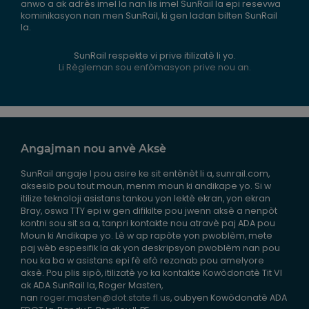
anwo a ak adrès imel la nan lis imel SunRail la epi resevwa
kominikasyon nan men SunRail, ki gen ladan bilten SunRail
la.
SunRail respekte vi prive itilizatè li yo.
Li Règleman sou enfòmasyon prive nou an.
Angajman nou anvè Aksè
SunRail angaje l pou asire ke sit entènèt li a, sunrail.com,
aksesib pou tout moun, menm moun ki andikape yo. Si w
itilize teknoloji asistans tankou yon lektè ekran, yon ekran
Bray, oswa TTY epi w gen difikilte pou jwenn aksè a nenpòt
kontni sou sit sa a, tanpri kontakte nou atravè paj ADA pou
Moun ki Andikape yo. Lè w ap rapòte yon pwoblèm, mete
paj wèb espesifik la ak yon deskripsyon pwoblèm nan pou
nou ka ba w asistans epi fè efò rezonab pou amelyore
aksè. Pou plis sipò, itilizatè yo ka kontakte Kowòdonatè Tit VI
ak ADA SunRail la, Roger Masten,
nan
roger.masten@dot.state.fl.us
, oubyen Kowòdonatè ADA