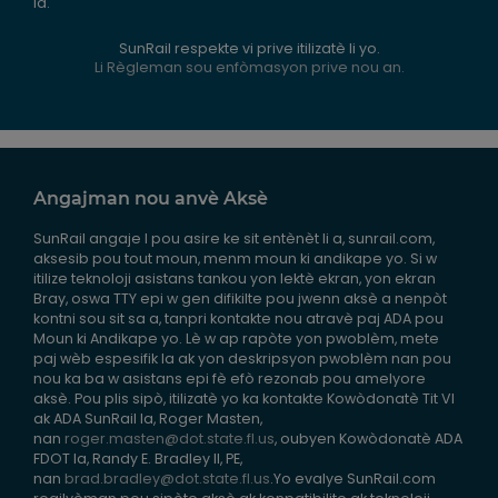
la.
SunRail respekte vi prive itilizatè li yo.
Li Règleman sou enfòmasyon prive nou an.
Angajman nou anvè Aksè
SunRail angaje l pou asire ke sit entènèt li a, sunrail.com,
aksesib pou tout moun, menm moun ki andikape yo. Si w
itilize teknoloji asistans tankou yon lektè ekran, yon ekran
Bray, oswa TTY epi w gen difikilte pou jwenn aksè a nenpòt
kontni sou sit sa a, tanpri kontakte nou atravè paj ADA pou
Moun ki Andikape yo. Lè w ap rapòte yon pwoblèm, mete
paj wèb espesifik la ak yon deskripsyon pwoblèm nan pou
nou ka ba w asistans epi fè efò rezonab pou amelyore
aksè. Pou plis sipò, itilizatè yo ka kontakte Kowòdonatè Tit VI
ak ADA SunRail la, Roger Masten,
nan
roger.masten@dot.state.fl.us
, oubyen Kowòdonatè ADA
FDOT la, Randy E. Bradley II, PE,
nan
brad.bradley@dot.state.fl.us
.Yo evalye SunRail.com