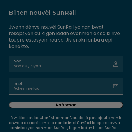
Bilten nouvèl SunRail
Jwenn dènye nouvèl SunRail yo nan bwat
resepsyon ou ki gen ladan evènman ak sa ki rive
toupre estasyon nou yo. Jis enskri anba a epi
konekte.
Non
Imèl
Abònman
Lè w klike sou bouton "Abònman", ou dakò pou ajoute non ki
anwo a ak adrès imel la nan lis imel SunRail la epi resevwa
kominikasyon nan men SunRail, ki gen ladan bilten SunRail