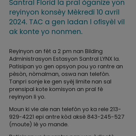
Santral Florid la pral òganize yon
reyinyon konsèy Mèkredi 10 avril
2024. TAC a gen ladan l ofisyèl vil
ak konte yo nonmen.
Reyinyon an fèt a 2 pm nan Bilding
Administrasyon Estasyon Santral LYNX la.
Patisipan yo gen opsyon pou yo rantre an
pèsòn, nòmalman, oswa nan telefòn.
Tanpri sonje ke gen syèj limite nan sal
prensipal kote komisyon an pral fè
reyinyon li yo.
Moun ki vle ale nan telefòn yo ka rele 213-
929-4221 epi antre kòd aksè 843-245-527
(moute) lè yo mande.