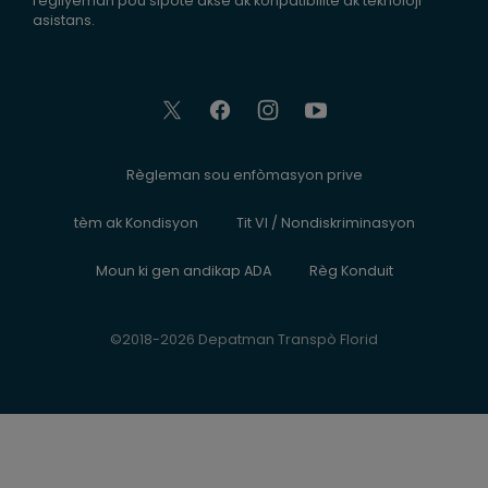
regilyèman pou sipòte aksè ak konpatibilite ak teknoloji
asistans.
Règleman sou enfòmasyon prive
tèm ak Kondisyon
Tit VI / Nondiskriminasyon
Moun ki gen andikap ADA
Règ Konduit
©2018-2026 Depatman Transpò Florid