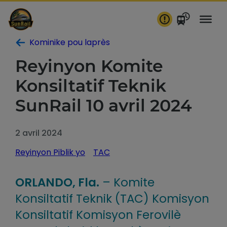
Ale
nan
kontni
Kominike pou laprès
Reyinyon Komite
Konsiltatif Teknik
SunRail 10 avril 2024
2 avril 2024
Reyinyon Piblik yo
TAC
ORLANDO, Fla.
– Komite
Konsiltatif Teknik (TAC) Komisyon
Konsiltatif Komisyon Ferovilè