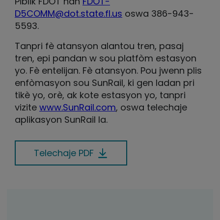
Piblik FDOT nan
FDOT-
D5COMM@dot.state.fl.us
oswa 386-943-
5593.
Tanpri fè atansyon alantou tren, pasaj
tren, epi pandan w sou platfòm estasyon
yo. Fè entelijan. Fè atansyon. Pou jwenn plis
enfòmasyon sou SunRail, ki gen ladan pri
tikè yo, orè, ak kote estasyon yo, tanpri
vizite
www.SunRail.com
, oswa telechaje
aplikasyon SunRail la.
Telechaje PDF