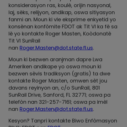
konsiderasyon ras, koulè, orijin nasyonal,
laj, sèks, relijyon, andikap, oswa sitiyasyon
fanmi an. Moun ki vle eksprime enkyetid yo
konsènan konfòmite FDOT ak Tit VI ka fè sa
lè yo kontakte Roger Masten, Koòdonatè
Tit VI SunRail
nan
Roger.Masten@dot.state.fl.us
.
Moun ki bezwen aranjman dapre Lwa
Ameriken andikape yo oswa moun ki
bezwen sèvis tradiksyon (gratis) ta dwe
kontakte Roger Masten, omwen sèt jou
davans reyinyon an, c/o SunRail, 801
SunRail Drive, Sanford, FL 32771; oswa pa
telefòn nan 321-257-7161; oswa pa imèl
nan
Roger.Masten@dot.state.fl.us
.
Kesyon? Tanpri kontakte Biwo Enfòmasyon