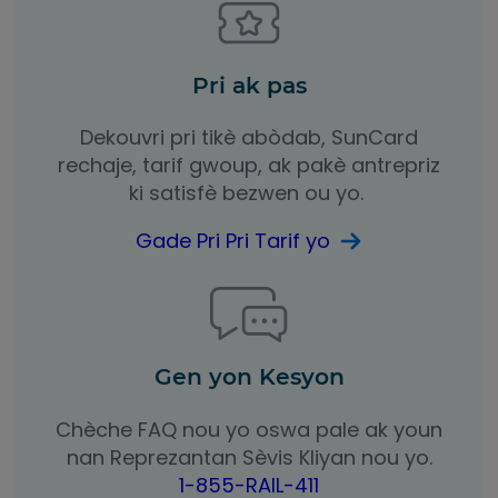
Pri ak pas
Dekouvri pri tikè abòdab, SunCard
rechaje, tarif gwoup, ak pakè antrepriz
ki satisfè bezwen ou yo.
Gade Pri Pri Tarif yo
Gen yon Kesyon
Chèche FAQ nou yo oswa pale ak youn
nan Reprezantan Sèvis Kliyan nou yo.
1-855-RAIL-411