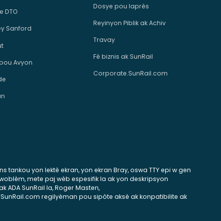
Dosye pou laprès
e DTO
Reyinyon Piblik ak Achiv
ey Sanford
Travay
ut
Fè biznis ak SunRail
 pou Avyon
Corporate.SunRail.com
de
an
tans tankou yon lektè ekran, yon ekran Bray, oswa TTY epi w gen
 pwoblèm, mete paj wèb espesifik la ak yon deskripsyon
ak ADA SunRail la, Roger Masten,
 SunRail.com regilyèman pou sipòte aksè ak konpatibilite ak