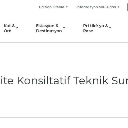
Haitian Creole
Enfòmasyon sou Ajans
Kat &
Estasyon &
Pri tikè yo &
Orè
Destinasyon
Pase
e Konsiltatif Teknik Sun