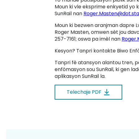
Moun ki vle eksprime enkyetid yo 
SunRail nan
Roger.Masten@dot.stat
Moun ki bezwen aranjman dapre Lw
Roger Masten, omwen sèt jou davans
257-7161; oswa pa imèl nan
Roger.
Kesyon? Tanpri kontakte Biwo En
Tanpri fè atansyon alantou tren, p
enfòmasyon sou SunRail, ki gen lada
aplikasyon SunRail la.
Telechaje PDF