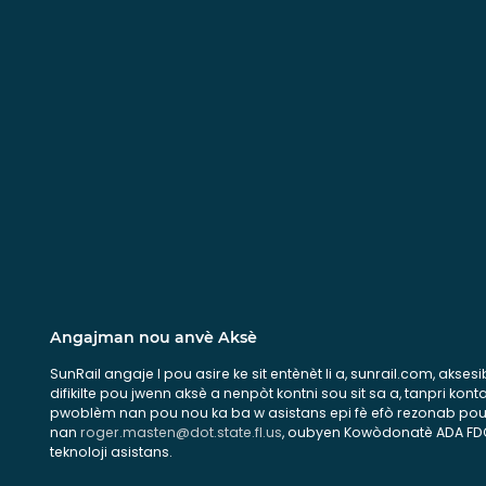
Angajman nou anvè Aksè
SunRail angaje l pou asire ke sit entènèt li a, sunrail.com, aks
difikilte pou jwenn aksè a nenpòt kontni sou sit sa a, tanpri k
pwoblèm nan pou nou ka ba w asistans epi fè efò rezonab pou ame
nan
roger.masten@dot.state.fl.us
, oubyen Kowòdonatè ADA FDOT 
teknoloji asistans.