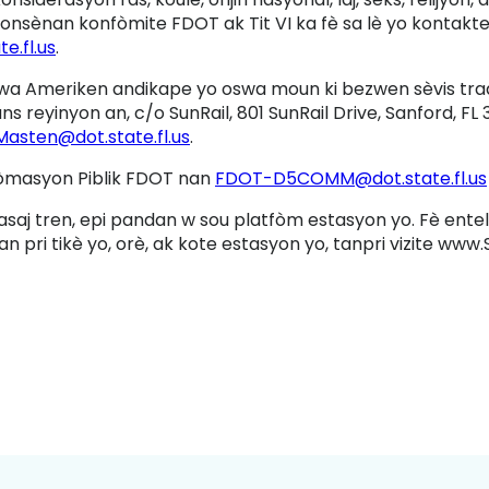
konsènan konfòmite FDOT ak Tit VI ka fè sa lè yo kontakt
e.fl.us
.
a Ameriken andikape yo oswa moun ki bezwen sèvis trad
 reyinyon an, c/o SunRail, 801 SunRail Drive, Sanford, FL 
Masten@dot.state.fl.us
.
fòmasyon Piblik FDOT nan
FDOT-D5COMM@dot.state.fl.us
asaj tren, epi pandan w sou platfòm estasyon yo. Fè enteli
n pri tikè yo, orè, ak kote estasyon yo, tanpri vizite www