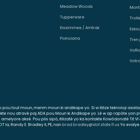
Meadow Woods
Mont
Tupperware
Troll
Kissimmee / Amtrak
Esko
Poinciana
Tren
VoRi
Votr
esib pou tout moun, menm moun ki andikape yo. Si w itilize teknoloji asis
ontakte nou atravè paj ADA pou Moun ki Andikape yo. Lè w ap rapòte yon
lyore aksè. Pou plis sipò, itilizatè yo ka kontakte Kowòdonatè Tit VI 
la, Randy E. Bradley II, PE, nan
brad.bradley@dot.state.fl.us
.Yo evalye