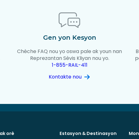
Gen yon Kesyon
Chèche FAQ nou yo oswa pale ak youn nan
B
.
Reprezantan Sèvis Kliyan nou yo.
p
1-855-RAIL-411
Kontakte nou
 ak orè
Estasyon & Destinasyon
Mon