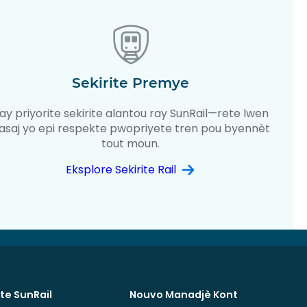
Sekirite Premye
ay priyorite sekirite alantou ray SunRail—rete lwen
asaj yo epi respekte pwopriyete tren pou byennèt
tout moun.
Eksplore Sekirite Rail
te SunRail
Nouvo Manadjè Kont