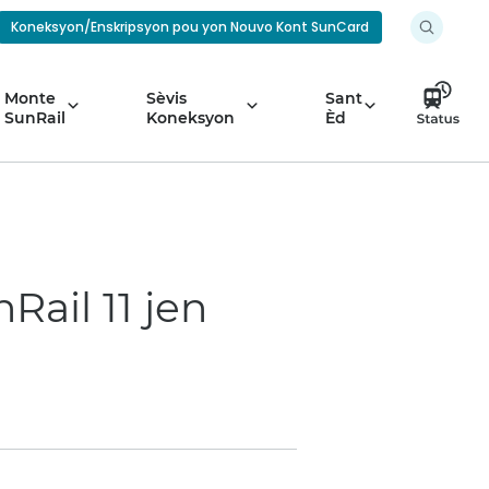
Koneksyon/Enskripsyon pou yon Nouvo Kont SunCard
Monte
Sèvis
Sant
SunRail
Koneksyon
Èd
Rail 11 jen