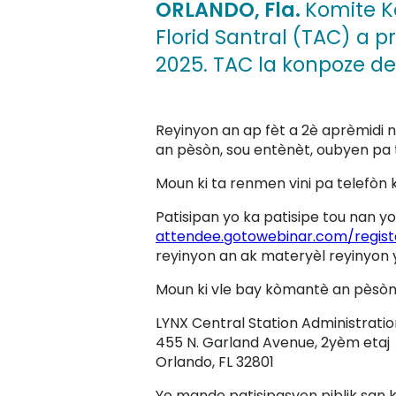
ORLANDO, Fla.
Komite K
Florid Santral (TAC) a p
2025. TAC la konpoze de 
Reyinyon an ap fèt a 2è aprèmidi n
an pèsòn, sou entènèt, oubyen pa te
Moun ki ta renmen vini pa telefòn 
Patisipan yo ka patisipe tou nan yo
attendee.gotowebinar.com/regis
reyinyon an ak materyèl reyinyon
Moun ki vle bay kòmantè an pèsòn 
LYNX Central Station Administratio
455 N. Garland Avenue, 2yèm etaj
Orlando, FL 32801
Yo mande patisipasyon piblik san kon