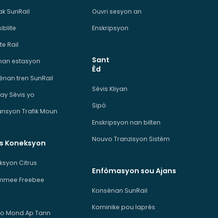
ak SunRail
Ouvri sesyon an
iblite
Enskripsyon
te Rail
Sant
man estasyon
Èd
ènan tren SunRail
Sèvis Kliyan
ay Sèvis yo
Sipò
ansyon Trafik Moun
Enskripsyon nan bilten
Nouvo Tranzisyon Sistèm
is Koneksyon
ksyon Citrus
Enfòmasyon sou Ajans
immee Freebee
Konsènan SunRail
Kominike pou laprès
o Mond Ap Tann