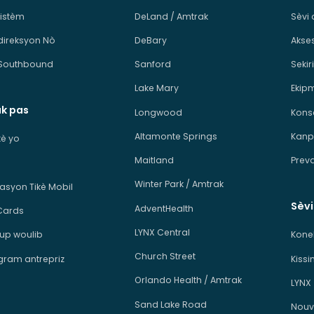
sistèm
DeLand / Amtrak
Sèvi 
direksyon Nò
DeBary
Akses
Southbound
Sanford
Sekiri
Lake Mary
Ekip
ak pas
Longwood
Kons
Altamonte Springs
Kanp
ikè yo
Maitland
Prev
Winter Park / Amtrak
kasyon Tikè Mobil
Sèv
AdventHealth
Cards
LYNX Central
p woulib
Kone
Church Street
ram antrepriz
Kiss
Orlando Health / Amtrak
LYNX
Sand Lake Road
Nouv