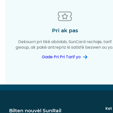
Pri ak pas
Dekouvri pri tikè abòdab, SunCard rechaje, tarif
gwoup, ak pakè antrepriz ki satisfè bezwen ou yo
Gade Pri Pri Tarif yo
Kat
Bilten nouvèl SunRail