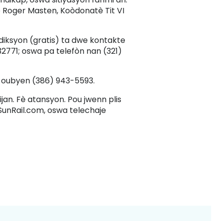
e Roger Masten, Koòdonatè Tit VI
iksyon (gratis) ta dwe kontakte
32771; oswa pa telefòn nan (321)
oubyen (386) 943-5593.
jan. Fè atansyon. Pou jwenn plis
.SunRail.com, oswa telechaje