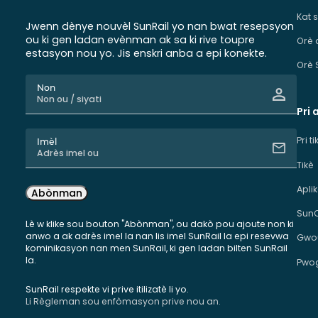
Kat 
Jwenn dènye nouvèl SunRail yo nan bwat resepsyon
ou ki gen ladan evènman ak sa ki rive toupre
Orè 
estasyon nou yo. Jis enskri anba a epi konekte.
Orè 
Non
Pri 
Pri t
Imèl
Tikè
Apli
Abònman
Sun
Lè w klike sou bouton "Abònman", ou dakò pou ajoute non ki
anwo a ak adrès imel la nan lis imel SunRail la epi resevwa
Gwou
kominikasyon nan men SunRail, ki gen ladan bilten SunRail
la.
Pwog
SunRail respekte vi prive itilizatè li yo.
Li Règleman sou enfòmasyon prive nou an.