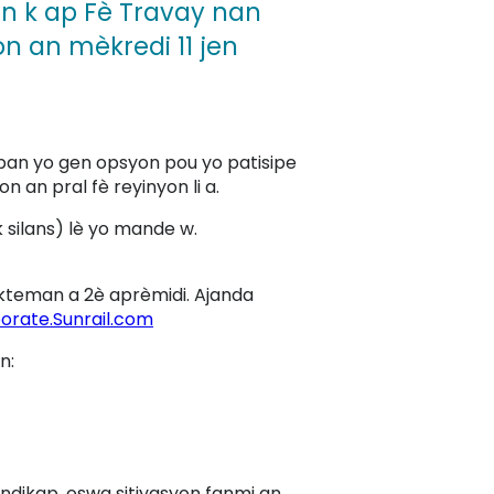
un k ap Fè Travay nan
on an mèkredi 11 jen
ipan yo gen opsyon pou yo patisipe
n an pral fè reyinyon li a.
k silans) lè yo mande w.
teman a 2è aprèmidi. Ajanda
orate.Sunrail.com
an:
 andikap, oswa sitiyasyon fanmi an.