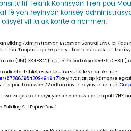
onsiltatif Teknik Komisyon Tren pou Mo
ral fè yon reyinyon konsèy administrasy
ofisyèl vil la ak konte a nonmen.
an Bilding Administrasyon Estasyon Santral LYNX la. Patis
lefòn. Tanpri sonje ke plas yo limite nan sal kote komisyo
ka rele (951) 384-3421 epi antre kòd aksè 456-670-811 (a
n òdinatè, tablèt oswa telefòn selilè lè yo enskri nan
ter/8728839642094949471
Reyinyon an ap kòmanse egzak
 yo disponib omwen 72 èdtan anvan reyinyon an nan
Corp
dwe vini jou ak lè reyinyon an nan biwo prensipal LYNX n
n Building Sal Espas Ouvè
siderasyon ras, koulè, orijin nasyonal, laj, sèks, relijyon,