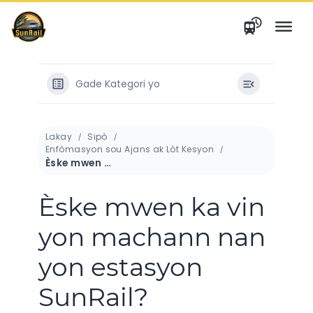
Ale
nan
kontni
Gade Kategori yo
Lakay
Sipò
Enfòmasyon sou Ajans ak Lòt Kesyon
Èske mwen ka vin yon machann nan yon estasyon SunRail?
Èske mwen ka vin
yon machann nan
yon estasyon
SunRail?