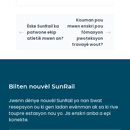
Kouman pou
Èske SunRail ka
mwen enskri pou
patwone ekip
fòmasyon
atletik mwen an?
pwoteksyon
travayè wout?
Bilten nouvèl SunRail
Jwenn dènye nouvèl SunRail yo nan bwat
resepsyon ou ki gen ladan evènman ak sa ki rive
toupre estasyon nou yo. Jis enskri anba a epi
konekte.