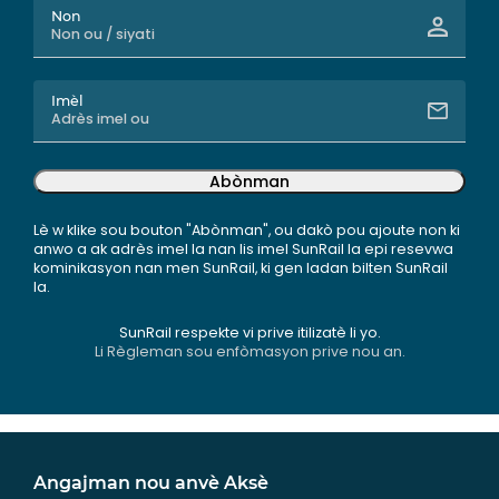
Non
Imèl
Abònman
Lè w klike sou bouton "Abònman", ou dakò pou ajoute non ki
anwo a ak adrès imel la nan lis imel SunRail la epi resevwa
kominikasyon nan men SunRail, ki gen ladan bilten SunRail
la.
SunRail respekte vi prive itilizatè li yo.
Li Règleman sou enfòmasyon prive nou an.
Angajman nou anvè Aksè