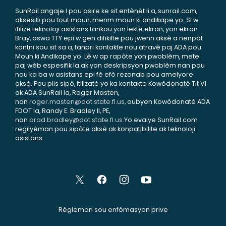
SunRail angaje l pou asire ke sit entènèt li a, sunrail.com,
aksesib pou tout moun, menm moun ki andikape yo. Si w
itilize teknoloji asistans tankou yon lektè ekran, yon ekran
Bray, oswa TTY epi w gen difikilte pou jwenn aksè a nenpòt
kontni sou sit sa a, tanpri kontakte nou atravè paj ADA pou
Moun ki Andikape yo. Lè w ap rapòte yon pwoblèm, mete
paj wèb espesifik la ak yon deskripsyon pwoblèm nan pou
nou ka ba w asistans epi fè efò rezonab pou amelyore
aksè. Pou plis sipò, itilizatè yo ka kontakte Kowòdonatè Tit VI
ak ADA SunRail la, Roger Masten,
nan
roger.masten@dot.state.fl.us
, oubyen Kowòdonatè ADA
FDOT la, Randy E. Bradley II, PE,
nan
brad.bradley@dot.state.fl.us
.Yo evalye SunRail.com
regilyèman pou sipòte aksè ak konpatibilite ak teknoloji
asistans.
Règleman sou enfòmasyon prive