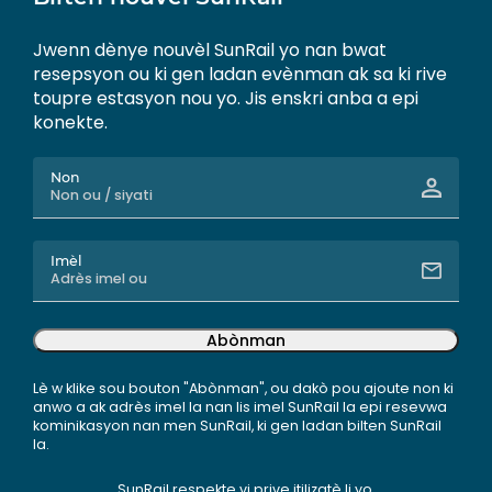
Jwenn dènye nouvèl SunRail yo nan bwat
resepsyon ou ki gen ladan evènman ak sa ki rive
toupre estasyon nou yo. Jis enskri anba a epi
konekte.
Non
Imèl
Abònman
Lè w klike sou bouton "Abònman", ou dakò pou ajoute non ki
anwo a ak adrès imel la nan lis imel SunRail la epi resevwa
kominikasyon nan men SunRail, ki gen ladan bilten SunRail
la.
SunRail respekte vi prive itilizatè li yo.