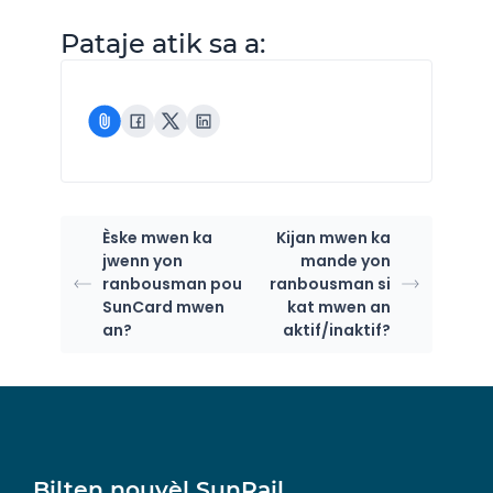
Pataje atik sa a:
Èske mwen ka
Kijan mwen ka
jwenn yon
mande yon
ranbousman pou
ranbousman si
SunCard mwen
kat mwen an
an?
aktif/inaktif?
Bilten nouvèl SunRail