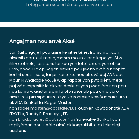
Li Règleman sou enfòmasyon prive nou an.
Angajman nou anvè Aksè
SunRail angaje l pou asire ke sit entènèt li a, sunrail.com,
aksesib pou tout moun, menm moun ki andikape yo. Si w
itilize teknoloji asistans tankou yon lektè ekran, yon ekran
Bray, oswa TTY epi w gen difikilte pou jwenn aksè a nenpòt
kontni sou sit sa a, tanpri kontakte nou atravè paj ADA pou
Moun ki Andikape yo. Lè w ap rapòte yon pwoblèm, mete
paj wèb espesifik la ak yon deskripsyon pwoblèm nan pou
nou ka ba w asistans epi fè efò rezonab pou amelyore
aksè. Pou plis sipò, itilizatè yo ka kontakte Kowòdonatè Tit VI
ak ADA SunRail la, Roger Masten,
nan
roger.masten@dot.state.fl.us
, oubyen Kowòdonatè ADA
FDOT la, Randy E. Bradley II, PE,
nan
brad.bradley@dot.state.fl.us
.Yo evalye SunRail.com
regilyèman pou sipòte aksè ak konpatibilite ak teknoloji
asistans.