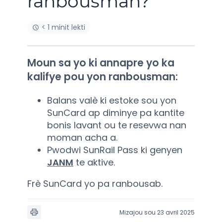
ranbousman?
< 1 minit lekti
Moun sa yo ki annapre yo ka
kalifye pou yon ranbousman:
Balans valè ki estoke sou yon
SunCard ap diminye pa kantite
bonis lavant ou te resevwa nan
moman acha a.
Pwodwi SunRail Pass ki genyen
JANM
te aktive.
Frè SunCard yo pa ranbousab.
Mizajou sou 23 avril 2025