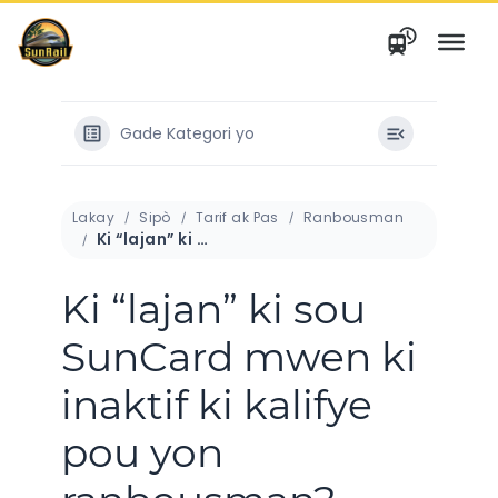
Ale
nan
kontni
Gade Kategori yo
Lakay
Sipò
Tarif ak Pas
Ranbousman
Ki “lajan” ki sou SunCard mwen ki inaktif ki kalifye pou yon ranbousman?
Ki “lajan” ki sou
SunCard mwen ki
inaktif ki kalifye
pou yon