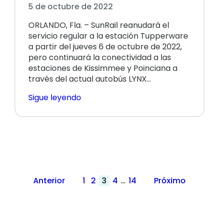
5 de octubre de 2022
ORLANDO, Fla. – SunRail reanudará el
servicio regular a la estación Tupperware
a partir del jueves 6 de octubre de 2022,
pero continuará la conectividad a las
estaciones de Kissimmee y Poinciana a
través del actual autobús LYNX...
Sigue leyendo
Paginación
Anterior
1
2
3
4
…
14
Próximo
de
publicaciones