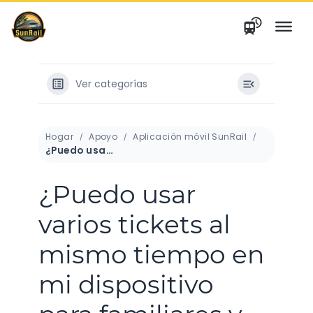
saltar
al
contenido
Ver categorías
Hogar
Apoyo
Aplicación móvil SunRail
¿Puedo usar varios tickets al mismo tiempo en mi dispositivo para familiares y amigos?
¿Puedo usar
varios tickets al
mismo tiempo en
mi dispositivo