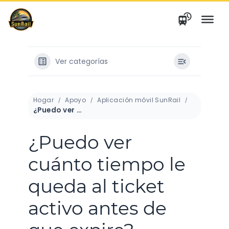
saltar
al
contenido
Ver categorías
Hogar
Apoyo
Aplicación móvil SunRail
¿Puedo ver cuánto tiempo le queda al ticket activo antes de que expire?
¿Puedo ver
cuánto tiempo le
queda al ticket
activo antes de