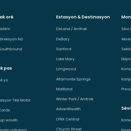
 ak orè
Estasyon & Destinasyon
Mon
sistèm
DeLand / Amtrak
Sèvi 
direksyon Nò
DeBary
Akses
Southbound
Sanford
Sekiri
Lake Mary
Ekip
ak pas
Longwood
Kons
Altamonte Springs
Kanp
ikè yo
Maitland
Prev
Winter Park / Amtrak
kasyon Tikè Mobil
Sèv
AdventHealth
Cards
LYNX Central
p woulib
Kone
Church Street
ram antrepriz
Kiss