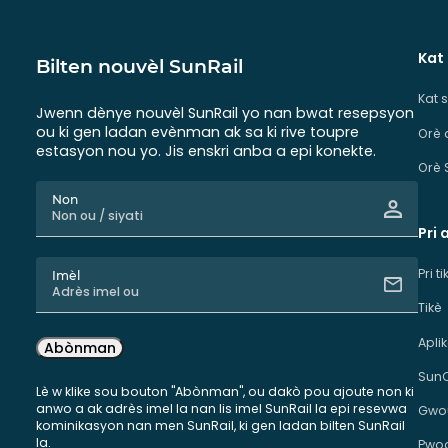
Kat
Bilten nouvèl SunRail
Kat 
Jwenn dènye nouvèl SunRail yo nan bwat resepsyon
ou ki gen ladan evènman ak sa ki rive toupre
Orè 
estasyon nou yo. Jis enskri anba a epi konekte.
Orè 
Non
Pri 
Pri t
Imèl
Tikè
Apli
Abònman
Sun
Lè w klike sou bouton "Abònman", ou dakò pou ajoute non ki
anwo a ak adrès imel la nan lis imel SunRail la epi resevwa
Gwou
kominikasyon nan men SunRail, ki gen ladan bilten SunRail
la.
Pwog