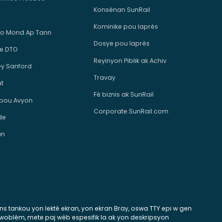
Konsènan SunRail
Kominike pou laprès
o Mond Ap Tann
Dosye pou laprès
e DTO
Reyinyon Piblik ak Achiv
ey Sanford
Travay
ut
Fè biznis ak SunRail
 pou Avyon
Corporate.SunRail.com
de
an
tans tankou yon lektè ekran, yon ekran Bray, oswa TTY epi w gen
 pwoblèm, mete paj wèb espesifik la ak yon deskripsyon