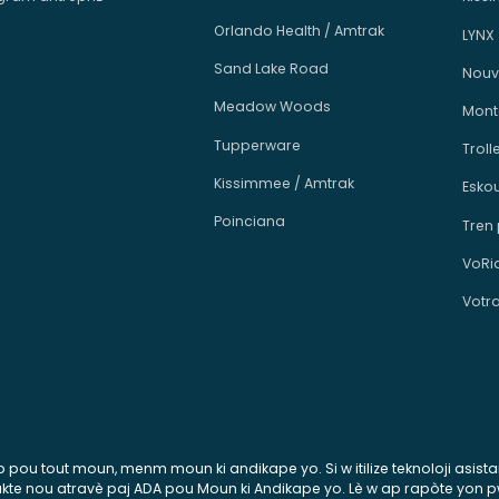
Orlando Health / Amtrak
LYNX
Sand Lake Road
Nouv
Meadow Woods
Mont
Tupperware
Troll
Kissimmee / Amtrak
Esko
Poinciana
Tren
VoRi
Votr
esib pou tout moun, menm moun ki andikape yo. Si w itilize teknoloji asis
ontakte nou atravè paj ADA pou Moun ki Andikape yo. Lè w ap rapòte yon