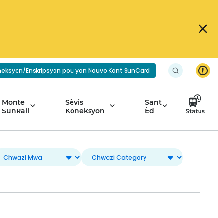
neksyon/Enskripsyon pou yon Nouvo Kont SunCard
Monte
Sèvis
Sant
SunRail
Koneksyon
Èd