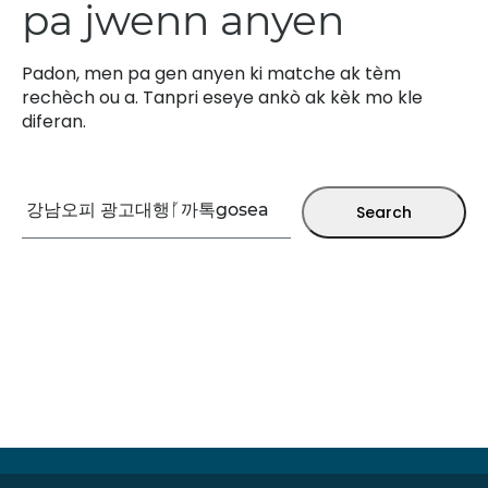
pa jwenn anyen
Padon, men pa gen anyen ki matche ak tèm
rechèch ou a. Tanpri eseye ankò ak kèk mo kle
diferan.
Rechèch