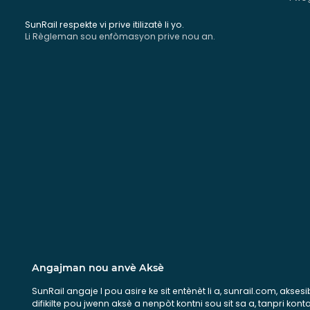
SunRail respekte vi prive itilizatè li yo.
Li Règleman sou enfòmasyon prive nou an.
Angajman nou anvè Aksè
SunRail angaje l pou asire ke sit entènèt li a, sunrail.com, aks
difikilte pou jwenn aksè a nenpòt kontni sou sit sa a, tanpri k