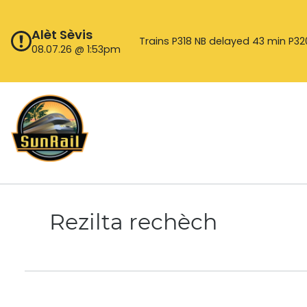
Ale
nan
Alèt Sèvis
kontni
Trains P318 NB delayed 43 min P320
08.07.26 @ 1:53pm
Rezilta rechèch