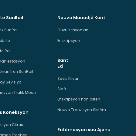
te SunRail
Nouvo Manadjè Kont
ak SunRail
Ouvri sesyon an
iblite
Enskripsyon
te Rail
Sant
man estasyon
Èd
ènan tren SunRail
Sèvis Kliyan
ay Sèvis yo
Sipò
ansyon Trafik Moun
Enskripsyon nan bilten
Nouvo Tranzisyon Sistèm
is Koneksyon
ksyon Citrus
Enfòmasyon sou Ajans
immee Freebee