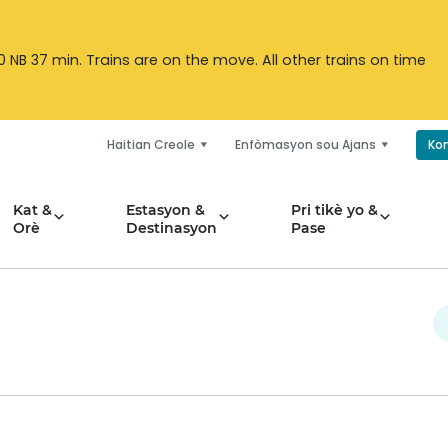
 NB 37 min. Trains are on the move. All other trains on time
Haitian Creole
Enfòmasyon sou Ajans
Ko
Kat &
Estasyon &
Pri tikè yo &
Orè
Destinasyon
Pase