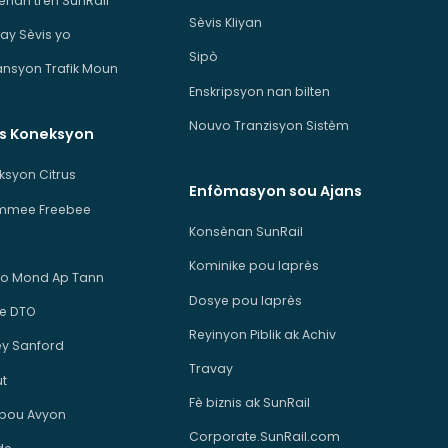
ènan tren SunRail
Sèvis Kliyan
ay Sèvis yo
Sipò
ansyon Trafik Moun
Enskripsyon nan bilten
Nouvo Tranzisyon Sistèm
is Koneksyon
ksyon Citrus
Enfòmasyon sou Ajans
immee Freebee
Konsènan SunRail
Kominike pou laprès
o Mond Ap Tann
Dosye pou laprès
e DTO
Reyinyon Piblik ak Achiv
ey Sanford
Travay
ut
Fè biznis ak SunRail
 pou Avyon
Corporate.SunRail.com