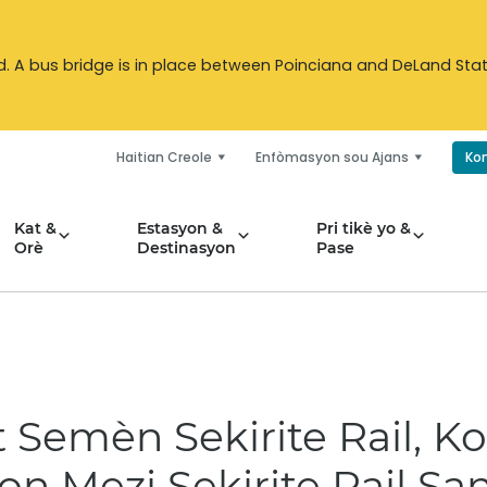
d. A bus bridge is in place between Poinciana and DeLand Stat
Haitian Creole
Enfòmasyon sou Ajans
Ko
Kat &
Estasyon &
Pri tikè yo &
Orè
Destinasyon
Pase
Semèn Sekirite Rail, Ko
n Mezi Sekirite Rail Sa