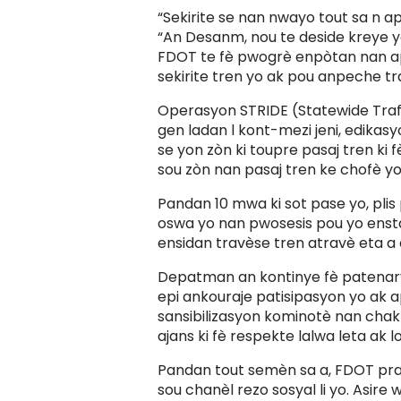
“Sekirite se nan nwayo tout sa n a
“An Desanm, nou te deside kreye 
FDOT te fè pwogrè enpòtan nan apl
sekirite tren yo ak pou anpeche tr
Operasyon STRIDE (Statewide Traffi
gen ladan l kont-mezi jeni, edika
se yon zòn ki toupre pasaj tren ki
sou zòn nan pasaj tren ke chofè yo
Pandan 10 mwa ki sot pase yo, pli
oswa yo nan pwosesis pou yo ens
ensidan travèse tren atravè eta a
Depatman an kontinye fè patenarya
epi ankouraje patisipasyon yo ak ap
sansibilizasyon kominotè nan chak
ajans ki fè respekte lalwa leta ak l
Pandan tout semèn sa a, FDOT pr
sou chanèl rezo sosyal li yo. Asi