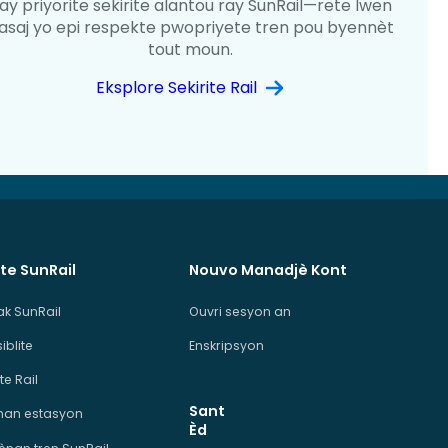
ay priyorite sekirite alantou ray SunRail—rete lwen
asaj yo epi respekte pwopriyete tren pou byennèt
tout moun.
Eksplore Sekirite Rail
te SunRail
Nouvo Manadjè Kont
ak SunRail
Ouvri sesyon an
iblite
Enskripsyon
te Rail
Sant
man estasyon
Èd