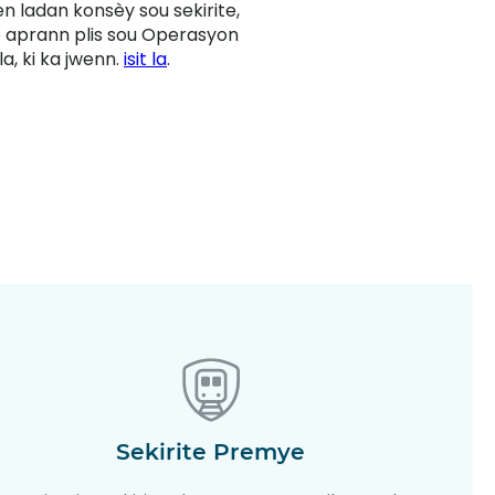
n ladan konsèy sou sekirite,
yo aprann plis sou Operasyon
a, ki ka jwenn.
isit la
.
Sekirite Premye