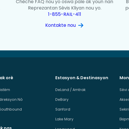
Chèche FAQ nou yo oswa pale ak youn nan
B
.
Reprezantan Sèvis Kliyan nou yo.
p
1-855-RAIL-411
Kontakte nou
 ak orè
Estasyon & Destinasyon
Mon
sistèm
DeLand / Amtrak
Sèvi 
direksyon Nò
DeBary
Akses
Southbound
Sanford
Sekiri
Lake Mary
Ekip
ak pas