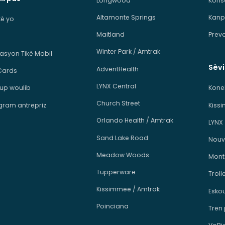
Longwood
Kons
Altamonte Springs
Kanp
ikè yo
Maitland
Prev
Winter Park / Amtrak
kasyon Tikè Mobil
Sèv
AdventHealth
Cards
LYNX Central
p woulib
Kone
Church Street
ram antrepriz
Kiss
Orlando Health / Amtrak
LYNX
Sand Lake Road
Nouv
Meadow Woods
Mont
Tupperware
Troll
Kissimmee / Amtrak
Esko
Poinciana
Tren