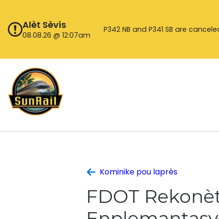
Ale
nan
Alèt Sèvis
kontni
P342 NB and P341 SB are cancele
08.08.26 @ 12:07am
Kominike pou laprès
FDOT Rekonèt 
Enplemantasyo