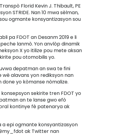
ranspò Florid Kevin J. Thibault, PE
asyon STRIDE. Nan 10 mwa sèlman,
èl sou ogmante konsyantizasyon sou
abli pa FDOT an Desanm 2019 e li
anpeche lanmò. Yon anvlòp dinamik
neksyon X yo itilize pou mete aksan
irite pou otomobilis yo.
ouvwa depatman an swa te fini
 wè alavans yon rediksyon nan
dan done yo kòmanse nòmalize.
d konsepsyon sekirite tren FDOT yo
 depatman an te lanse gwo efò
pral kontinye fè patenarya ak
a a epi ogmante konsyantizasyon
 @my_fdot ak Twitter nan