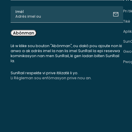
Pri t
Imèl
Tikè
Apli
Abònman
Sun
Lè w klike sou bouton "Abònman", ou dakò pou ajoute non ki
anwo a ak adrès imel la nan lis imel SunRail la epi resevwa
Gwou
kominikasyon nan men SunRail, ki gen ladan bilten SunRail
la.
Pwog
SunRail respekte vi prive itilizatè li yo.
Li Règleman sou enfòmasyon prive nou an.