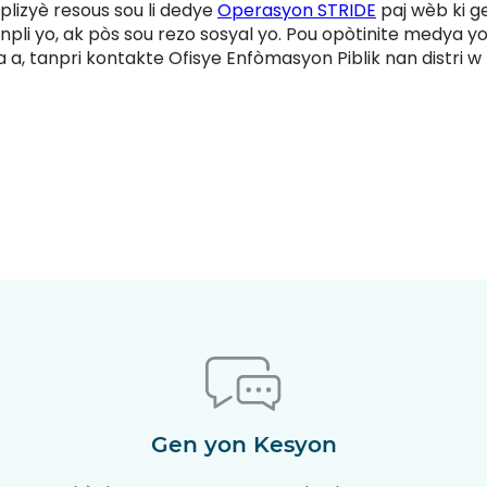
lizyè resous sou li dedye
Operasyon STRIDE
paj wèb ki ge
ranpli yo, ak pòs sou rezo sosyal yo. Pou opòtinite medya 
a a, tanpri kontakte Ofisye Enfòmasyon Piblik nan distri w l
Gen yon Kesyon