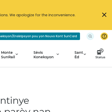
ions. We apologize for the inconvenience.
neksyon/Enskripsyon pou yon Nouvo Kont SunCard
Monte
Sèvis
Sant
SunRail
Koneksyon
Èd
ntinye
n parèy nan