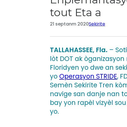
tout Eta a
21 septanm 2020
Sekirite
TALLAHASSEE, Fla.
– Sot
lòt DOT ak òganizasyon 
Floridyen yo dwe an sekir
yo
Operasyon STRIDE
, F
Semèn Sekirite Tren kòm
navige san danje nan to
bay yon rapèl vizyèl so
yo.