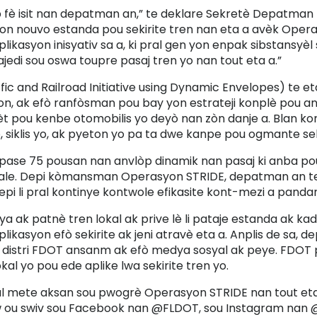
p fè isit nan depatman an,” te deklare Sekretè Depatman T
yon nouvo estanda pou sekirite tren nan eta a avèk Oper
ikasyon inisyativ sa a, ki pral gen yon enpak sibstansy
ajedi sou oswa toupre pasaj tren yo nan tout eta a.”
c and Railroad Initiative using Dynamic Envelopes) te et
syon, ak efò ranfòsman pou bay yon estrateji konplè pou 
 fèt pou kenbe otomobilis yo deyò nan zòn danje a. Blan ko
, siklis yo, ak pyeton yo pa ta dwe kanpe pou ogmante sek
s pase 75 pousan nan anvlòp dinamik nan pasaj ki anba p
tale. Depi kòmansman Operasyon STRIDE, depatman an te
 epi li pral kontinye kontwole efikasite kont-mezi a pan
 ak patnè tren lokal ak prive lè li pataje estanda ak ka
likasyon efò sekirite ak jeni atravè eta a. Anplis de sa,
 distri FDOT ansanm ak efò medya sosyal ak peye. FDOT 
okal yo pou ede aplike lwa sekirite tren yo.
al mete aksan sou pwogrè Operasyon STRIDE nan tout et
re w ou swiv sou Facebook nan @FLDOT, sou Instagram nan