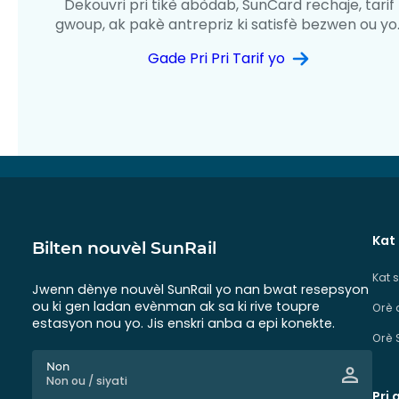
Dekouvri pri tikè abòdab, SunCard rechaje, tarif
gwoup, ak pakè antrepriz ki satisfè bezwen ou yo
Gade Pri Pri Tarif yo
Kat
Bilten nouvèl SunRail
Kat 
Jwenn dènye nouvèl SunRail yo nan bwat resepsyon
ou ki gen ladan evènman ak sa ki rive toupre
Orè 
estasyon nou yo. Jis enskri anba a epi konekte.
Orè 
Non
Pri 