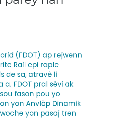
orid (FDOT) ap rejwenn
te Rail epi raple
 de sa, atravè li
ta a. FDOT pral sèvi ak
 sou fason pou yo
son yon Anvlòp Dinamik
apwoche yon pasaj tren