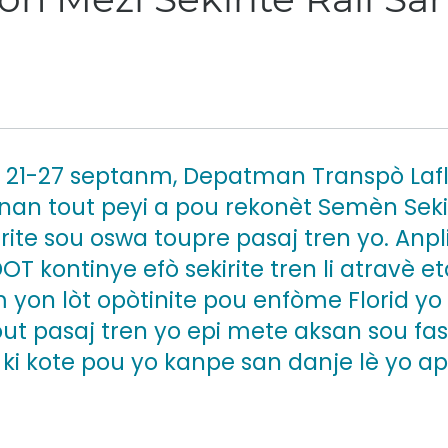
i 21-27 septanm, Depatman Transpò Lafl
nan tout peyi a pou rekonèt Semèn Sekiri
ite sou oswa toupre pasaj tren yo. Anplis
DOT kontinye efò sekirite tren li atravè e
 yon lòt opòtinite pou enfòme Florid yo
ut pasaj tren yo epi mete aksan sou fa
u ki kote pou yo kanpe san danje lè yo 