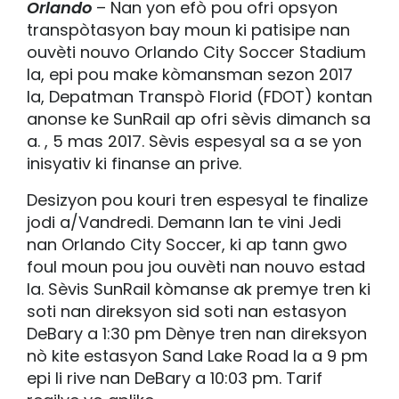
Orlando
– Nan yon efò pou ofri opsyon
transpòtasyon bay moun ki patisipe nan
ouvèti nouvo Orlando City Soccer Stadium
la, epi pou make kòmansman sezon 2017
la, Depatman Transpò Florid (FDOT) kontan
anonse ke SunRail ap ofri sèvis dimanch sa
a. , 5 mas 2017. Sèvis espesyal sa a se yon
inisyativ ki finanse an prive.
Desizyon pou kouri tren espesyal te finalize
jodi a/Vandredi. Demann lan te vini Jedi
nan Orlando City Soccer, ki ap tann gwo
foul moun pou jou ouvèti nan nouvo estad
la. Sèvis SunRail kòmanse ak premye tren ki
soti nan direksyon sid soti nan estasyon
DeBary a 1:30 pm Dènye tren nan direksyon
nò kite estasyon Sand Lake Road la a 9 pm
epi li rive nan DeBary a 10:03 pm. Tarif