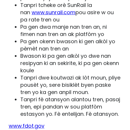
Tanpri tcheke orè SunRail la
nan
www.sunrail.com
pou asire w ou
pa rate tren ou
Pa gen dwa manje nan tren an, ni
fimen nan tren an ak platfòm yo
Pa gen okenn bwason ki gen alkòl yo
pèmèt nan tren an
Bwason ki pa gen alkòl yo dwe nan
resipyan ki an sekirite, ki pa gen okenn
koule
Tanpri dwe koutwazi ak lòt moun, pliye
pousèt yo, sere bisiklèt byen paske
tren yo ka gen anpil moun.
Tanpri fè atansyon alantou tren, pasaj
tren, epi pandan w sou platfòm
estasyon yo. Fè entelijan. Fè atansyon.
www.fdot.gov