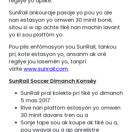
regilye yo aplike.
SunRail ankouraje pasaje yo pou yo ale
nan estasyon yo omwen 30 minit bonè,
sitou si w ap achte tikè nan machin lavant
yo ki sou platfòm yo.
Pou plis enfòmasyon sou SunRail, tankou
pri, kote estasyon yo, ansanm ak orè
regilye jou lasemèn yo, tanpri
vizite
www.sunrail.com
.
SunRail Soccer Dimanch Konsèy
SunRail pral kolekte pri tikè yo dimanch
5 mas 2017
Rive nan platfòm estasyon yo omwen
30 minit davans tren ou a
Sonje tape sou ak koupe ak tikè ou a,
pou vwayaj ou a ap anrejistre