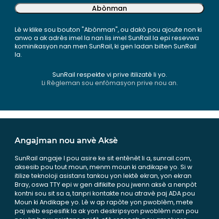
Abònman
Lè w klike sou bouton "Abònman", ou dakò pou ajoute non ki
anwo a ak adrès imel la nan lis imel SunRail la epi resevwa
kominikasyon nan men SunRail, ki gen ladan bilten SunRail
la.
SunRail respekte vi prive itilizatè li yo.
Li Règleman sou enfòmasyon prive nou an.
Angajman nou anvè Aksè
SunRail angaje l pou asire ke sit entènèt li a, sunrail.com,
aksesib pou tout moun, menm moun ki andikape yo. Si w
itilize teknoloji asistans tankou yon lektè ekran, yon ekran
Bray, oswa TTY epi w gen difikilte pou jwenn aksè a nenpòt
kontni sou sit sa a, tanpri kontakte nou atravè paj ADA pou
Moun ki Andikape yo. Lè w ap rapòte yon pwoblèm, mete
paj wèb espesifik la ak yon deskripsyon pwoblèm nan pou