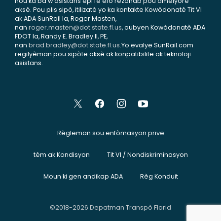
nou ka ba w asistans epi fè efò rezonab pou amelyore
aksè. Pou plis sipò, itilizatè yo ka kontakte Kowòdonatè Tit VI
ak ADA SunRail la, Roger Masten,
nan
roger.masten@dot.state.fl.us
, oubyen Kowòdonatè ADA
FDOT la, Randy E. Bradley II, PE,
nan
brad.bradley@dot.state.fl.us
.Yo evalye SunRail.com
regilyèman pou sipòte aksè ak konpatibilite ak teknoloji
asistans.
Règleman sou enfòmasyon prive
tèm ak Kondisyon
Tit VI / Nondiskriminasyon
Moun ki gen andikap ADA
Règ Konduit
©2018-2026 Depatman Transpò Florid