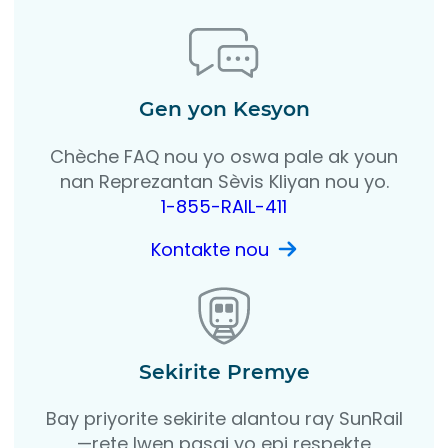
Gen yon Kesyon
Chèche FAQ nou yo oswa pale ak youn
nan Reprezantan Sèvis Kliyan nou yo.
1-855-RAIL-411
Kontakte nou
Sekirite Premye
Bay priyorite sekirite alantou ray SunRail
—rete lwen pasaj yo epi respekte