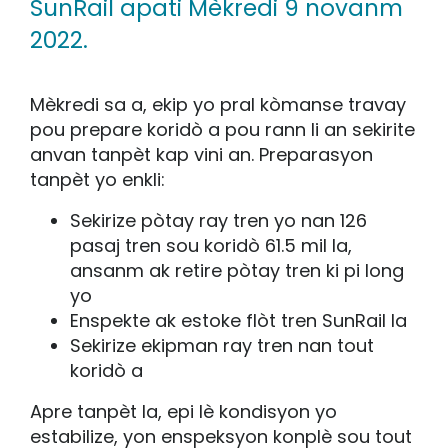
SunRail apati Mèkredi 9 novanm
2022.
Mèkredi sa a, ekip yo pral kòmanse travay
pou prepare koridò a pou rann li an sekirite
anvan tanpèt kap vini an. Preparasyon
tanpèt yo enkli:
Sekirize pòtay ray tren yo nan 126
pasaj tren sou koridò 61.5 mil la,
ansanm ak retire pòtay tren ki pi long
yo
Enspekte ak estoke flòt tren SunRail la
Sekirize ekipman ray tren nan tout
koridò a
Apre tanpèt la, epi lè kondisyon yo
estabilize, yon enspeksyon konplè sou tout