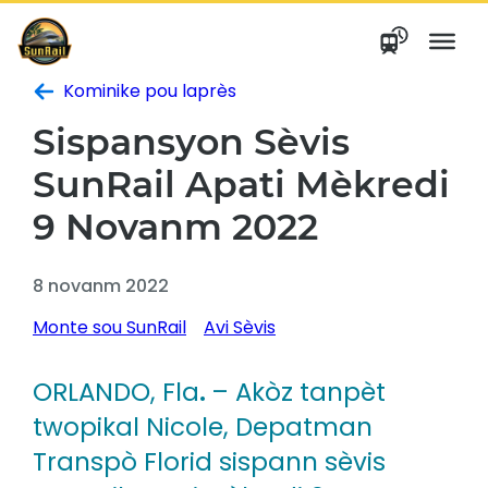
Ale
nan
kontni
Kominike pou laprès
Sispansyon Sèvis
SunRail Apati Mèkredi
9 Novanm 2022
8 novanm 2022
Monte sou SunRail
Avi Sèvis
ORLANDO, Fla
.
– Akòz tanpèt
twopikal Nicole, Depatman
Transpò Florid sispann sèvis