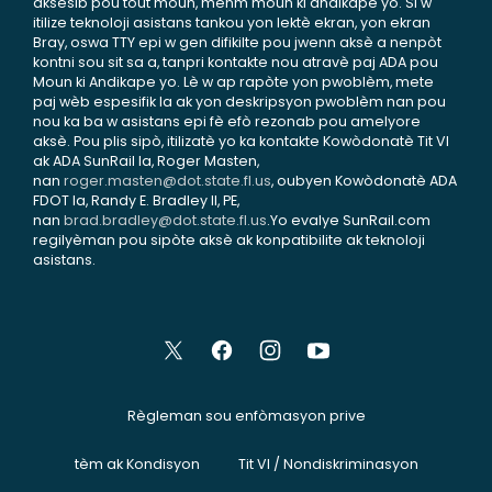
aksesib pou tout moun, menm moun ki andikape yo. Si w
itilize teknoloji asistans tankou yon lektè ekran, yon ekran
Bray, oswa TTY epi w gen difikilte pou jwenn aksè a nenpòt
kontni sou sit sa a, tanpri kontakte nou atravè paj ADA pou
Moun ki Andikape yo. Lè w ap rapòte yon pwoblèm, mete
paj wèb espesifik la ak yon deskripsyon pwoblèm nan pou
nou ka ba w asistans epi fè efò rezonab pou amelyore
aksè. Pou plis sipò, itilizatè yo ka kontakte Kowòdonatè Tit VI
ak ADA SunRail la, Roger Masten,
nan
roger.masten@dot.state.fl.us
, oubyen Kowòdonatè ADA
FDOT la, Randy E. Bradley II, PE,
nan
brad.bradley@dot.state.fl.us
.Yo evalye SunRail.com
regilyèman pou sipòte aksè ak konpatibilite ak teknoloji
asistans.
Règleman sou enfòmasyon prive
tèm ak Kondisyon
Tit VI / Nondiskriminasyon