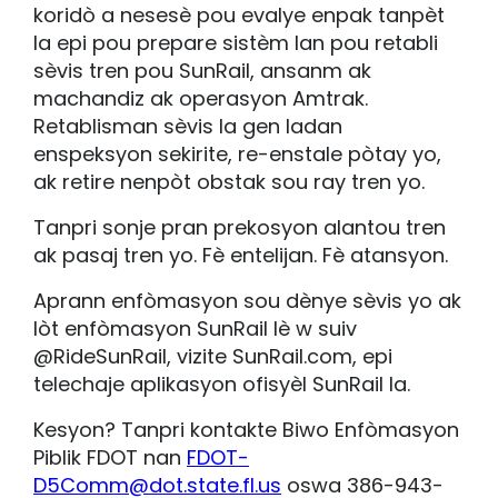
koridò a nesesè pou evalye enpak tanpèt
la epi pou prepare sistèm lan pou retabli
sèvis tren pou SunRail, ansanm ak
machandiz ak operasyon Amtrak.
Retablisman sèvis la gen ladan
enspeksyon sekirite, re-enstale pòtay yo,
ak retire nenpòt obstak sou ray tren yo.
Tanpri sonje pran prekosyon alantou tren
ak pasaj tren yo. Fè entelijan. Fè atansyon.
Aprann enfòmasyon sou dènye sèvis yo ak
lòt enfòmasyon SunRail lè w suiv
@RideSunRail, vizite SunRail.com, epi
telechaje aplikasyon ofisyèl SunRail la.
Kesyon? Tanpri kontakte Biwo Enfòmasyon
Piblik FDOT nan
FDOT-
D5Comm@dot.state.fl.us
oswa 386-943-