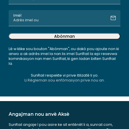
Imèl
Abònman
Lè w klike sou bouton "Abònman", ou dakò pou ajoute non ki
anwo a ak adrès imel la nan lis imel SunRail la epi resevwa
kominikasyon nan men SunRail, ki gen ladan bilten SunRail
la.
SunRail respekte vi prive itilizatè li yo.
Li Règleman sou enfòmasyon prive nou an.
Angajman nou anvè Aksè
SunRail angaje l pou asire ke sit entènèt li a, sunrail.com,