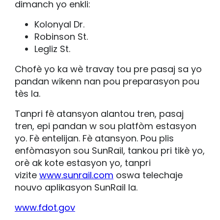
dimanch yo enkli:
Kolonyal Dr.
Robinson St.
Legliz St.
Chofè yo ka wè travay tou pre pasaj sa yo
pandan wikenn nan pou preparasyon pou
tès la.
Tanpri fè atansyon alantou tren, pasaj
tren, epi pandan w sou platfòm estasyon
yo. Fè entelijan. Fè atansyon. Pou plis
enfòmasyon sou SunRail, tankou pri tikè yo,
orè ak kote estasyon yo, tanpri
vizite
www.sunrail.com
oswa telechaje
nouvo aplikasyon SunRail la.
www.fdot.gov