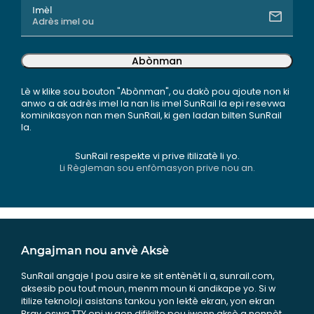
Imèl
Abònman
Lè w klike sou bouton "Abònman", ou dakò pou ajoute non ki
anwo a ak adrès imel la nan lis imel SunRail la epi resevwa
kominikasyon nan men SunRail, ki gen ladan bilten SunRail
la.
SunRail respekte vi prive itilizatè li yo.
Li Règleman sou enfòmasyon prive nou an.
Angajman nou anvè Aksè
SunRail angaje l pou asire ke sit entènèt li a, sunrail.com,
aksesib pou tout moun, menm moun ki andikape yo. Si w
itilize teknoloji asistans tankou yon lektè ekran, yon ekran
Bray, oswa TTY epi w gen difikilte pou jwenn aksè a nenpòt