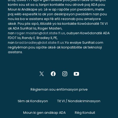
kontni sou sit sa a, tanpri kontakte nou atravè paj ADA pou
Moun ki Andikape yo. Lè w ap rapòte yon pwoblèm, mete
paj wèb espesifik la ak yon deskripsyon pwoblèm nan pou
nou ka ba w asistans epi fè efò rezonab pou amelyore
aksè. Pou plis sipò, itilizatè yo ka kontakte Kowòdonatè Tit VI
ak ADA SunRail la, Roger Masten,
nan
roger.masten@dot.state.fl.us
, oubyen Kowòdonatè ADA
FDOT la, Randy E. Bradley II, PE,
nan
brad.bradley@dot.state.fl.us
.Yo evalye SunRail.com
regilyèman pou sipòte aksè ak konpatibilite ak teknoloji
asistans.
Règleman sou enfòmasyon prive
tèm ak Kondisyon
Tit VI / Nondiskriminasyon
Moun ki gen andikap ADA
Règ Konduit